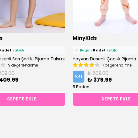
ü
1 kişi
favoriledi!
⭐️
Bu ürünü
1 kişi
favoriledi!
s
MinyKids
petine ekledi!
🛒
0 kişi
sepetine ekledi!
0 adet
satıldı
✅
Bugün
0 adet
satıldı
enli Sarı Şortlu Pijama Takımı
Hayvan Desenli Çocuk Pijama 
9 değerlendirme
7 değerlendirme
509.00
₺ 639.00
%
41
409.99
₺ 379.99
5 Beden
SEPETE EKLE
SEPETE EKLE