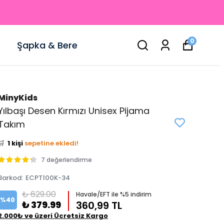
0
Şapka & Bere
MinyKids
Yılbaşı Desen Kırmızı Unisex Pijama
👀
Şu an
1 kişi
inceliyor!
Takım
⭐️
Bu ürünü
3 kişi
favoriledi!
🛒
1 kişi
sepetine ekledi!
✅
Bugün
0 adet
satıldı
7 değerlendirme
Barkod
:
ECPT100K-34
₺ 629.00
Havale/EFT ile %5 indirim
%
40
₺ 379.99
360,99 TL
2.000₺ ve üzeri Ücretsiz Kargo