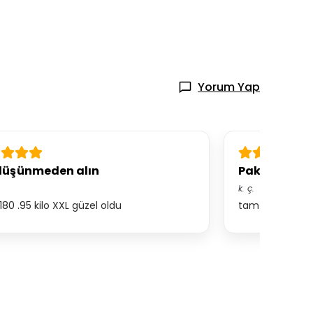
Yorum Yap
düşünmeden alın
Paketleme h
k.
ç.
180 .95 kilo XXL güzel oldu
tam beden alabili