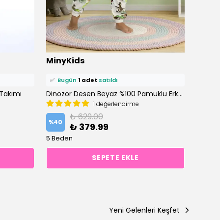
⭐️
Bu ürünü
2 kişi
favoriledi!
⭐️
Bu ü
MinyKids
Miny
🛒
2 kişi
sepetine ekledi!
🛒
1 kiş
✅
Bugün
1 adet
satıldı
✅
Bu
Takımı
Dinozor Desen Beyaz %100 Pamuklu Erkek Çocuk Pijama Takım
1 değerlendirme
₺ 629.00
%
40
%
40
₺ 379.99
5 Beden
12 Bed
SEPETE EKLE
Yeni Gelenleri Keşfet