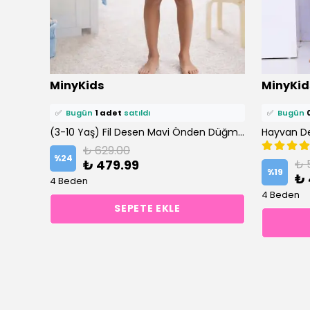
⭐️
Bu ürünü
4 kişi
favoriledi!
⭐️
Bu ürün
MinyKids
MinyKid
🛒
3 kişi
sepetine ekledi!
🛒
0 kişi
se
✅
Bugün
1 adet
satıldı
✅
Bugün
Gezegen Desen Yeşil %100 Pamuk Erkek Çocuk Pijama Takım
(3-10 Yaş) Fil Desen Mavi Önden Düğmeli Şortlu Erkek Çocuk Pijama Takım
Hayvan Des
₺ 629.00
%
24
₺ 479.99
₺ 
%
19
₺ 
4 Beden
4 Beden
SEPETE EKLE