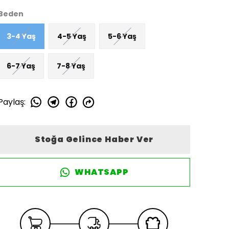
Beden
3-4 Yaş
4-5 Yaş
5-6 Yaş
6-7 Yaş
7-8 Yaş
Paylaş
:
Stoğa Gelince Haber Ver
WHATSAPP