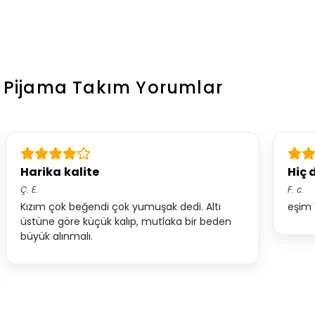
x Pijama Takım
Yorumlar
Harika kalite
Hiç 
Ç.
E.
F.
c.
Kızım çok beğendi çok yumuşak dedi. Altı
eşim 
üstüne göre küçük kalıp, mutlaka bir beden
büyük alınmalı.