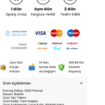
1.Gün
Aynı Gün
2.Gün
Sipariş Onayı
Kargoya Verildi
Teslim Edildi
Aynı Gün
14 Gün
256 Bit SSL
Kargo
İçinde İade
Güvenli
İmkanı
ve Değişim
Alışveriş
Ürün Açıklaması
Kumaş Detay:
%100 Pamuk
Desen:
Baskılı
Ürün Tipi:
Takım
Ürün Kalıbı:
Tam Kalıptır
Ürün Açıklaması:
Uzun Kollu, Bisiklet Yaka