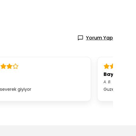
Yorum Yap
Bayıldım a
A.
B.
 severek giyiyor
Guzel ben m