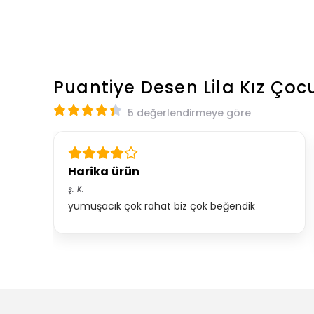
Puantiye Desen Lila Kız Ço
5 değerlendirmeye göre
Harika ürün
ş.
K.
yumuşacık çok rahat biz çok beğendik