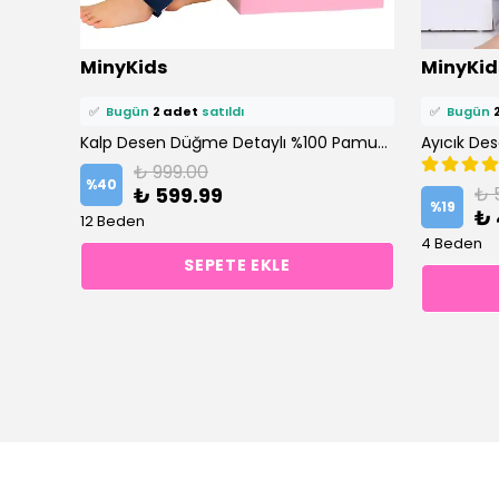
⭐️
Bu ürünü
8 kişi
favoriledi!
⭐️
Bu ürün
MinyKids
MinyKid
🛒
5 kişi
sepetine ekledi!
🛒
4 kişi
se
✅
Bugün
2 adet
satıldı
✅
Bugün
mı
Kalp Desen Düğme Detaylı %100 Pamuk Pembe Kız Çocuk Pijama Takım
₺ 999.00
%
40
₺ 599.99
₺ 
%
19
₺ 
12 Beden
4 Beden
SEPETE EKLE