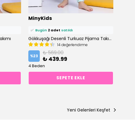
⭐️
Bu ürünü
7 kişi
favoriledi!
⭐️
Bu ü
MinyKids
Miny
🛒
4 kişi
sepetine ekledi!
🛒
4 ki
✅
Bugün
2 adet
satıldı
✅
Bu
akımı
Gökkuşağı Desenli Turkuaz Pijama Takımı
14 değerlendirme
%
30
₺ 569.00
%
23
₺ 439.99
12 Bed
4 Beden
SEPETE EKLE
Yeni Gelenleri Keşfet