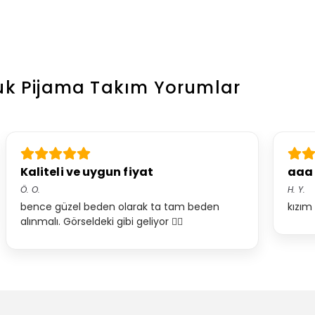
cuk Pijama Takım
Yorumlar
Kaliteli ve uygun fiyat
aaa
Ö.
O.
H.
Y.
bence güzel beden olarak ta tam beden
kızım
alınmalı. Görseldeki gibi geliyor 👍🏻