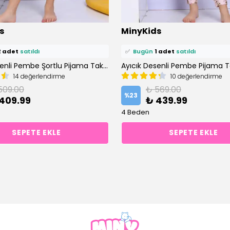
ü
7 kişi
favoriledi!
⭐️
Bu ürünü
7 kişi
favoriledi!
s
MinyKids
petine ekledi!
🛒
3 kişi
sepetine ekledi!
2 adet
satıldı
✅
Bugün
1 adet
satıldı
Ayıcık Desenli Pembe Şortlu Pijama Takımı
Ayıcık Desenli Pembe Pijama T
14 değerlendirme
10 değerlendirme
509.00
₺ 569.00
%
23
409.99
₺ 439.99
4 Beden
SEPETE EKLE
SEPETE EKLE