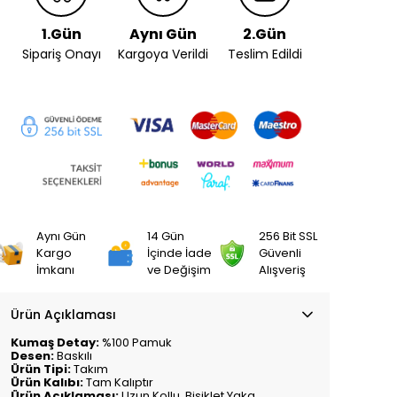
1.Gün
Aynı Gün
2.Gün
Sipariş Onayı
Kargoya Verildi
Teslim Edildi
Aynı Gün
14 Gün
256 Bit SSL
Kargo
İçinde İade
Güvenli
İmkanı
ve Değişim
Alışveriş
Ürün Açıklaması
Kumaş Detay:
%100 Pamuk
Desen:
Baskılı
Ürün Tipi:
Takım
Ürün Kalıbı:
Tam Kalıptır
Ürün Açıklaması:
Uzun Kollu, Bisiklet Yaka