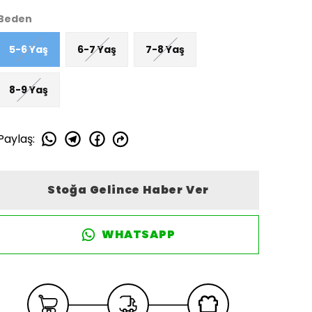
Beden
5-6 Yaş
6-7 Yaş
7-8 Yaş
8-9 Yaş
Paylaş
:
Stoğa Gelince Haber Ver
WHATSAPP