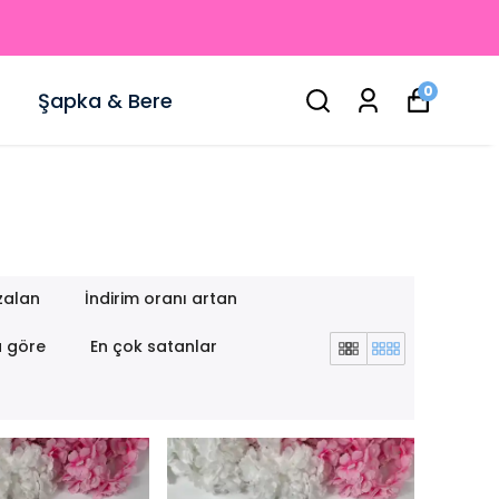
0
Şapka & Bere
zalan
İndirim oranı artan
a göre
En çok satanlar