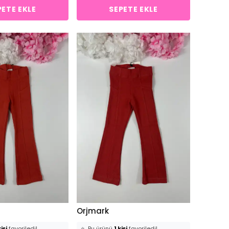
PETE EKLE
SEPETE EKLE
Orjmark
işi
favoriledi!
⭐️
Bu ürünü
1 kişi
favoriledi!