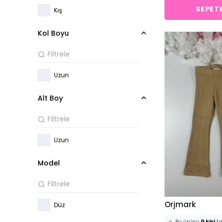
SEPETE
Kış
Kol Boyu
Uzun
Alt Boy
Uzun
Model
Orjmark
Düz
⭐️
Bu ürünü
0 kişi
fa