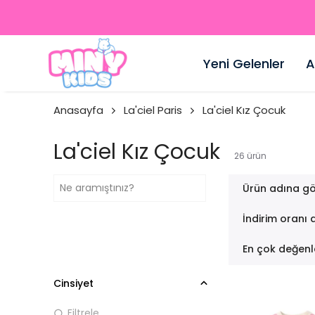
Yeni Gelenler
A
Anasayfa
La'ciel Paris
La'ciel Kız Çocuk
La'ciel Kız Çocuk
26
ürün
Ürün adına gö
İndirim oranı 
En çok değenl
Cinsiyet