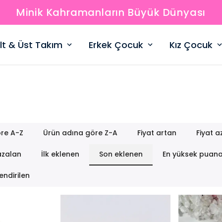
Minik Kahramanların Büyük Dünyası
lt & Üst Takım
Erkek Çocuk
Kız Çocuk
re A-Z
Ürün adına göre Z-A
Fiyat artan
Fiyat a
azalan
İlk eklenen
Son eklenen
En yüksek puan
endirilen