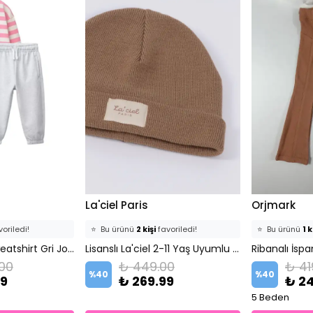
La'ciel Paris
Orjmark
oriledi!
⭐️
Bu ürünü
2 kişi
favoriledi!
⭐️
Bu ürünü
1 k
ekledi!
Pembe Çizgili Sweatshirt Gri Jogger Kız Çocuk Takım
🛒
1 kişi
sepetine ekledi!
Lisanslı La'ciel 2-11 Yaş Uyumlu Triko %100 Pamuklu Kahverengi Bere
🛒
0 kişi
sepet
.00
₺ 449.00
₺ 41
atıldı
✅
Bugün
0 adet
satıldı
✅
Bugün
0 a
%
40
%
40
99
₺ 269.99
₺ 2
5 Beden