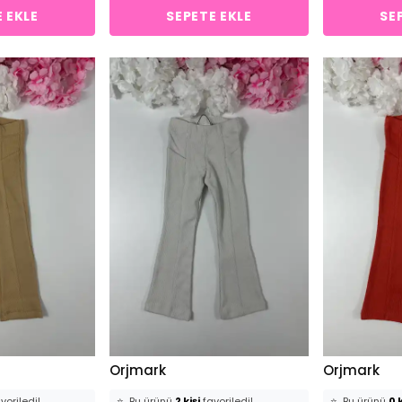
 EKLE
SEPETE EKLE
SE
Orjmark
Orjmark
voriledi!
⭐️
Bu ürünü
2 kişi
favoriledi!
⭐️
Bu ürünü
0 k