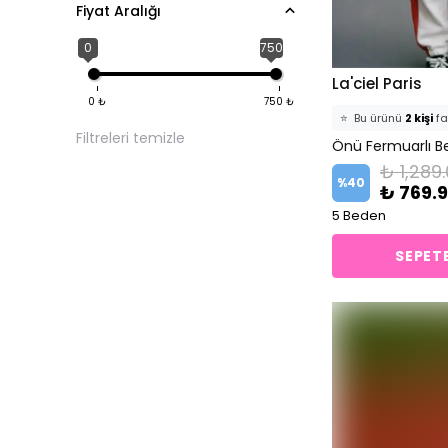
Fiyat Aralığı
Petrol Mavi
Renkli
0
750
Siyah
La'ciel Paris
0
₺
750
₺
Turuncu
⭐️
Bu ürünü
2 kişi
fa
Filtreleri temizle
Yeşil
🛒
0 kişi
sepetine 
₺ 1,289
✅
Bugün
0 adet
s
Yılbaşı
%
40
₺ 769.
5 Beden
SEPETE