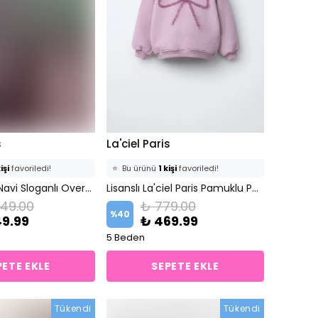
s
La'ciel Paris
işi
favoriledi!
⭐️
Bu ürünü
1 kişi
favoriledi!
ine ekledi!
Unisex Mavi Navi Sloganlı Oversize Takım
🛒
0 kişi
sepetine ekledi!
Lisanslı La'ciel Paris Pamuklu Pembe Fiyonk Desenli Sweatshirt
249.00
₺ 779.00
det
satıldı
✅
Bugün
0 adet
satıldı
%
40
49.99
₺ 469.99
5 Beden
PETE EKLE
SEPETE EKLE
Tükendi
Tükendi