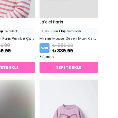
s
La'ciel Paris
işi
favoriledi!
⭐️
Bu ürünü
2 kişi
favoriledi!
ine ekledi!
Lisanslı La'ciel Paris Pembe Çizgili Uzun Kollu Sweatshirt
🛒
1 kişi
sepetine ekledi!
Minnie Mouse Desen Mavi Kız Çocuk Sweatshirt
9.00
₺ 559.00
det
satıldı
✅
Bugün
1 adet
satıldı
%
39
69.99
₺ 339.99
6 Beden
PETE EKLE
SEPETE EKLE