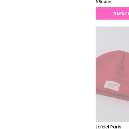
5 Beden
SEPETE
La'ciel Paris