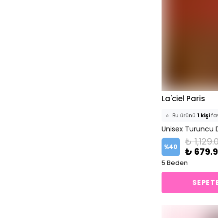
La'ciel Paris
⭐️
Bu ürünü
1 kişi
fav
Unisex Turuncu D
🛒
0 kişi
sepetine 
₺ 1,129.
✅
Bugün
0 adet
s
%
40
₺ 679.
5 Beden
SEPETE