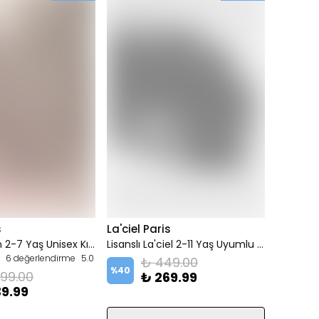
s
La'ciel Paris
Yılbaşı Desen 2-7 Yaş Unisex Kırmızı 3 İplik Şardonlu %100 Pamuk Altüst Takım
Lisanslı La'ciel 2-11 Yaş Uyumlu Triko %100 Pamuklu Siyah Bere
6 değerlendirme
5.0
₺ 449.00
%
40
399.00
₺ 269.99
9.99