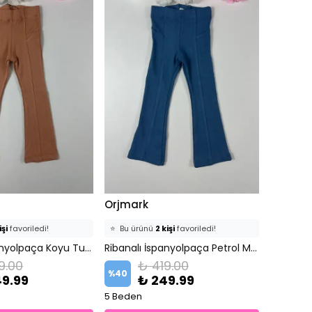
Orjmark
işi
favoriledi!
⭐️
Bu ürünü
2 kişi
favoriledi!
ine ekledi!
Ribanalı İspanyolpaça Koyu Turuncu Kız Çocuk Tayt
🛒
1 kişi
sepetine ekledi!
Ribanalı İspanyolpaça Petrol Mavi Kız Çocuk Tayt
9.00
₺ 419.00
det
satıldı
✅
Bugün
0 adet
satıldı
%
40
49.99
₺ 249.99
5 Beden