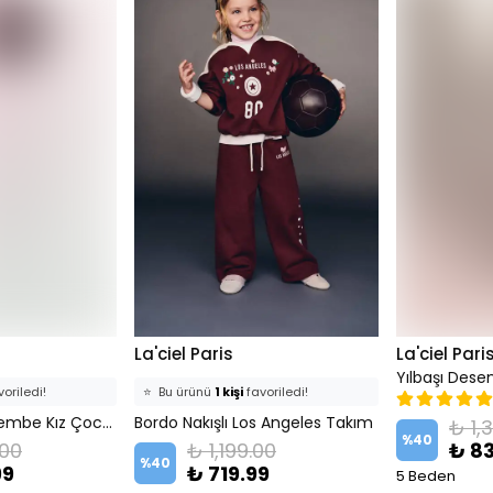
La'ciel Paris
La'ciel Pari
oriledi!
⭐️
Bu ürünü
1 kişi
favoriledi!
kledi!
Meyve Desenli Pembe Kız Çocuk Takım
Bordo Nakışlı Los Angeles Takım
🛒
1 kişi
sepetine ekledi!
₺ 1,
%
40
.00
₺ 1,199.00
₺ 83
atıldı
✅
Bugün
0 adet
satıldı
%
40
99
₺ 719.99
5 Beden