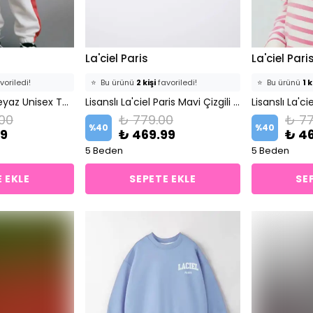
La'ciel Paris
La'ciel Pari
voriledi!
⭐️
Bu ürünü
2 kişi
favoriledi!
⭐️
Bu ürünü
1 k
ekledi!
Önü Fermuarlı Beyaz Unisex Takım
🛒
1 kişi
sepetine ekledi!
Lisanslı La'ciel Paris Mavi Çizgili Uzun Kollu Sweatshirt
🛒
0 kişi
sepet
.00
₺ 779.00
₺ 77
atıldı
✅
Bugün
0 adet
satıldı
✅
Bugün
0 a
%
40
%
40
99
₺ 469.99
₺ 4
5 Beden
5 Beden
 EKLE
SEPETE EKLE
SE