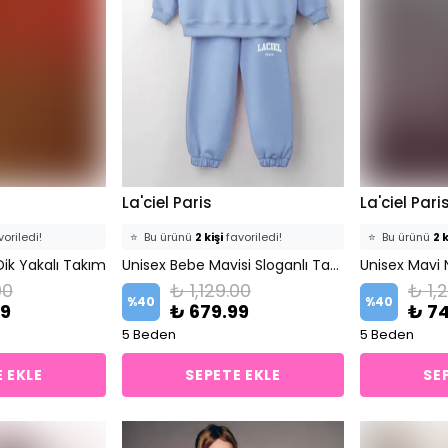
La'ciel Paris
La'ciel Pari
oriledi!
⭐️
Bu ürünü
2 kişi
favoriledi!
⭐️
Bu ürünü
2 k
ik Yakalı Takım
ekledi!
🛒
0 kişi
sepetine ekledi!
Unisex Bebe Mavisi Sloganlı Takım
🛒
2 kişi
sepet
00
₺ 1,129.00
₺ 1,
atıldı
✅
Bugün
0 adet
satıldı
✅
Bugün
1 a
%
40
%
40
99
₺ 679.99
₺ 7
5 Beden
5 Beden
 EKLE
SEPETE EKLE
SE