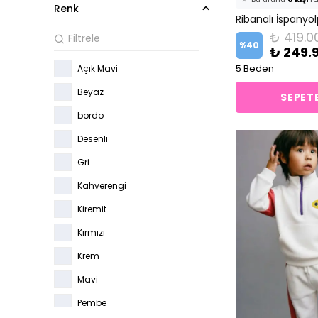
Renk
🛒
0 kişi
sepetine 
₺ 419.0
✅
Bugün
0 adet
s
%
40
₺ 249.
5 Beden
Açık Mavi
Beyaz
SEPETE
bordo
Desenli
Gri
Kahverengi
Kiremit
Kırmızı
Krem
Mavi
Pembe