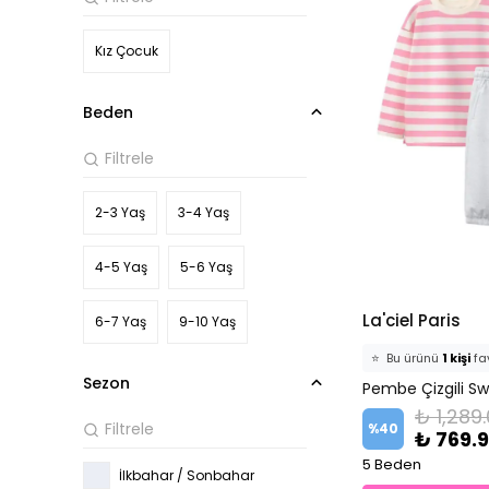
Kız Çocuk
Beden
2-3 Yaş
3-4 Yaş
4-5 Yaş
5-6 Yaş
La'ciel Paris
6-7 Yaş
9-10 Yaş
⭐️
Bu ürünü
1 kişi
fav
Sezon
🛒
0 kişi
sepetine 
₺ 1,289
✅
Bugün
0 adet
s
%
40
₺ 769.
5 Beden
İlkbahar / Sonbahar