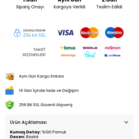
Sipariş Onayı
Kargoya Verildi
Teslim Edildi
Aynı Gün Kargo İmkanı
14 Gün İçinde İade ve Değişim
256 Bit SSL Güvenli Alışveriş
Ürün Açıklaması
Kumaş Detay:
%100 Pamuk
Desen:
Baskılı