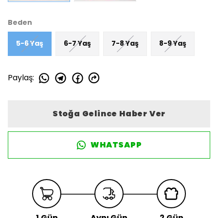
Beden
5-6 Yaş
6-7 Yaş
7-8 Yaş
8-9 Yaş
Paylaş
:
Stoğa Gelince Haber Ver
WHATSAPP
1.Gün
Aynı Gün
2.Gün