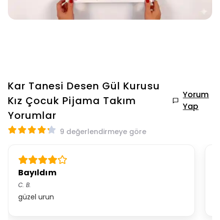
Kar Tanesi Desen Gül Kurusu
Yorum
Kız Çocuk Pijama Takım
Yap
Yorumlar
9 değerlendirmeye göre
Bayıldım
H
C.
B.
S.
güzel urun
ç