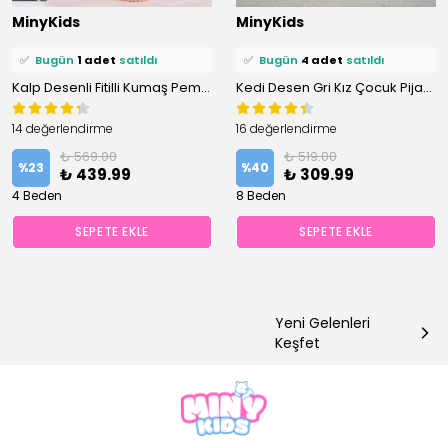
⭐️
Bu ürünü
5 kişi
favoriledi!
⭐️
Bu ürünü
9 kişi
favoriledi!
MinyKids
MinyKids
🛒
4 kişi
sepetine ekledi!
🛒
8 kişi
sepetine ekledi!
✅
Bugün
1 adet
satıldı
✅
Bugün
4 adet
satıldı
Kalp Desenli Fitilli Kumaş Pembe Pijama Takımı
Kedi Desen Gri Kız Çocuk Pijama Takım
14 değerlendirme
16 değerlendirme
₺ 569.00
₺ 519.00
%
23
%
40
₺ 439.99
₺ 309.99
4 Beden
8 Beden
SEPETE EKLE
SEPETE EKLE
Yeni Gelenleri
Keşfet