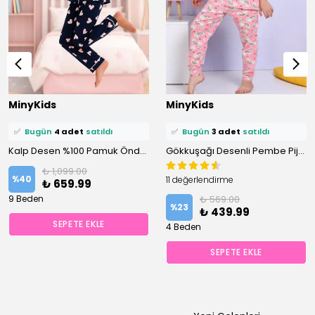
⭐️
Bu ürünü
9 kişi
favoriledi!
⭐️
Bu ürünü
14 kişi
favoriledi!
MinyKids
MinyKids
🛒
5 kişi
sepetine ekledi!
🛒
8 kişi
sepetine ekledi!
✅
Bugün
4 adet
satıldı
✅
Bugün
3 adet
satıldı
Kalp Desen %100 Pamuk Önden Düğmeli Lacivert Kız Çocuk Pijama Takım
Gökkuşağı Desenli Pembe Pijama Takımı
₺ 1,099.00
%
40
11 değerlendirme
₺ 659.99
9 Beden
₺ 569.00
%
23
₺ 439.99
SEPETE EKLE
4 Beden
SEPETE EKLE