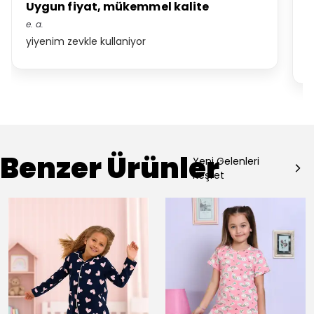
Uygun fiyat, mükemmel kalite
K
e.
a.
*.
yiyenim zevkle kullaniyor
8
a
Benzer Ürünler
Yeni Gelenleri
Keşfet