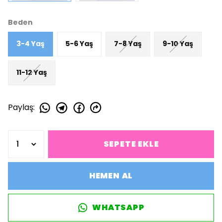
Beden
3-4 Yaş
5-6 Yaş
7-8 Yaş
9-10 Yaş
11-12 Yaş
Paylaş
:
SEPETE EKLE
HEMEN AL
WHATSAPP