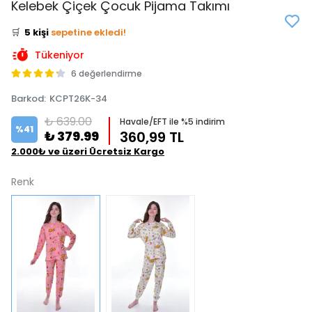
Kelebek Çiçek Çocuk Pijama Takımı
⭐️
Bu ürünü
9 kişi
favoriledi!
🛒
5 kişi
sepetine ekledi!
✅
Bugün
1 adet
satıldı
Tükeniyor
6 değerlendirme
Barkod
:
KCPT26K-34
₺ 639.00
Havale/EFT ile %5 indirim
%
41
₺ 379.99
360,99 TL
2.000₺ ve üzeri Ücretsiz Kargo
Renk