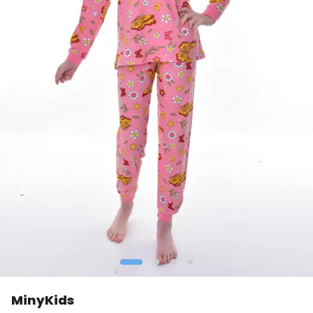
MinyKids
👀
Şu an
1 kişi
inceliyor!