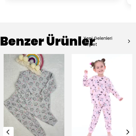
Benzer Ürünler
Yeni Gelenleri
Keşfet