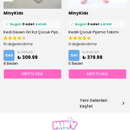
⭐️
Bu ürünü
1 kişi
favoriledi!
⭐️
Bu ürünü
1 kişi
favoriledi!
MinyKids
MinyKids
🛒
1 kişi
sepetine ekledi!
🛒
0 kişi
sepetine ekledi!
✅
Bugün
0 adet
satıldı
✅
Bugün
0 adet
satıldı
Kedi Desen Gri Kız Çocuk Pijama Takım
Kedili Çocuk Pijama Takımı
16 değerlendirme
6 değerlendirme
₺ 519.00
₺ 639.00
%
40
%
41
₺ 309.99
₺ 379.99
8 Beden
5 Beden
SEPETE EKLE
SEPETE EKLE
Yeni Gelenleri
Keşfet