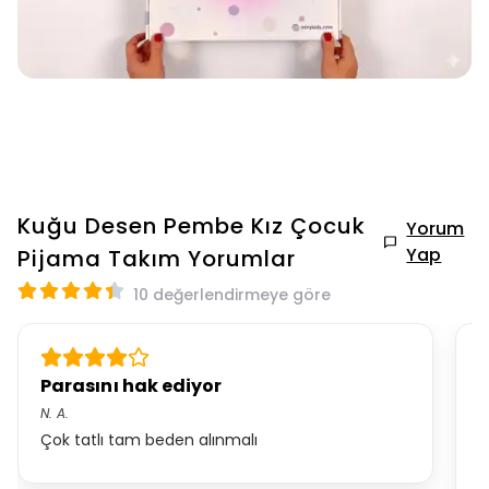
Kuğu Desen Pembe Kız Çocuk
Yorum
Yap
Pijama Takım
Yorumlar
10 değerlendirmeye göre
Parasını hak ediyor
B
N.
A.
P.
Çok tatlı tam beden alınmalı
Y
b