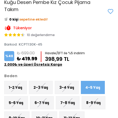
Kuğu Desen Pembe Kız Çocuk Pijama
👀
Şu an
2 kişi
inceliyor!
Takım
⭐️
Bu ürünü
0 kişi
favoriledi!
🛒
0 kişi
sepetine ekledi!
✅
Bugün
0 adet
satıldı
Tükeniyor
10 değerlendirme
Barkod
:
KCPT130K-45
₺ 699.00
Havale/EFT ile %5 indirim
%
40
₺ 419.99
398,99 TL
2.000₺ ve üzeri Ücretsiz Kargo
Beden
1-2 Yaş
2-3 Yaş
3-4 Yaş
4-5 Yaş
5-6 Yaş
6-7 Yaş
7-8 Yaş
8-9 Yaş
9-10 Yaş
10-11 Yaş
11-12 Yaş