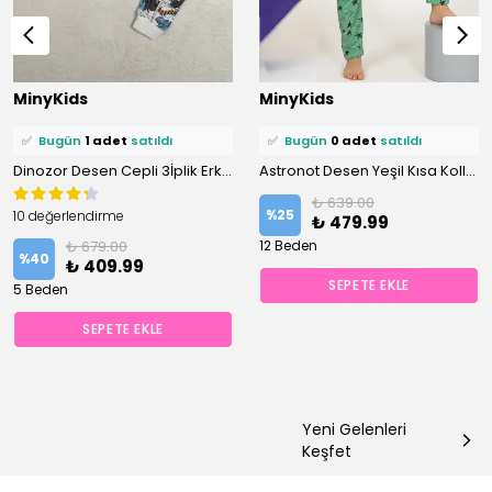
⭐️
Bu ürünü
2 kişi
favoriledi!
⭐️
Bu ürünü
1 kişi
favoriledi!
MinyKids
MinyKids
🛒
2 kişi
sepetine ekledi!
🛒
1 kişi
sepetine ekledi!
✅
Bugün
1 adet
satıldı
✅
Bugün
0 adet
satıldı
Dinozor Desen Cepli 3İplik Erkek Çocuk Pijama Takım
Astronot Desen Yeşil Kısa Kollu %100 Pamuklu Erkek Çocuk Pijama Takım
₺ 639.00
%
25
10 değerlendirme
₺ 479.99
₺ 679.00
12 Beden
%
40
₺ 409.99
SEPETE EKLE
5 Beden
SEPETE EKLE
Yeni Gelenleri
Keşfet