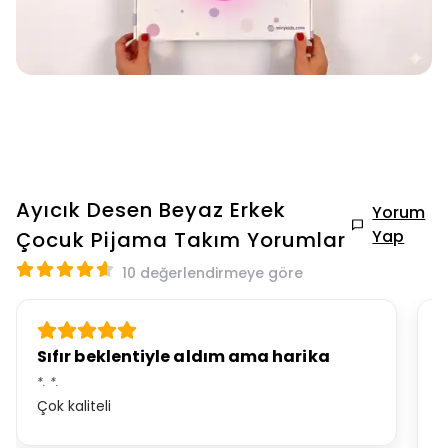
Ayıcık Desen Beyaz Erkek
Yorum
Yap
Çocuk Pijama Takım
Yorumlar
10 değerlendirmeye göre
Sıfır beklentiyle aldım ama harika
K
*.
*.
N
Çok kaliteli
Ç
o