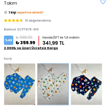
👀
Şu an
5 kişi
inceliyor!
Takım
⭐️
Bu ürünü
1 kişi
favoriledi!
🛒
1 kişi
sepetine ekledi!
✅
Bugün
0 adet
satıldı
10 değerlendirme
Barkod
:
ECPT67K-910
₺ 599.00
Havale/EFT ile %5 indirim
%
40
₺ 359.99
341,99 TL
2.000₺ ve üzeri Ücretsiz Kargo
Renk