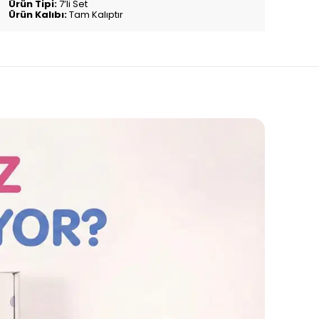
Ürün Tipi:
7’li Set
Ürün Kalıbı:
Tam Kalıptır