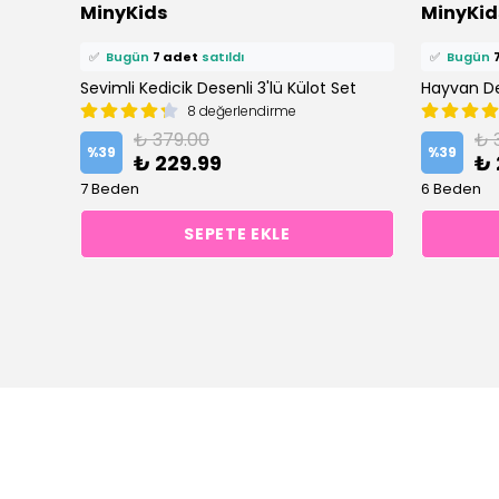
MinyKids
MinyKid
🛒
13 kişi
sepetine ekledi!
🛒
13 kişi
s
✅
Bugün
7 adet
satıldı
✅
Bugün
Sevimli Kedicik Desenli 3'lü Külot Set
Hayvan Des
8 değerlendirme
₺ 379.00
₺ 
%
39
%
39
₺ 229.99
₺ 
7 Beden
6 Beden
SEPETE EKLE