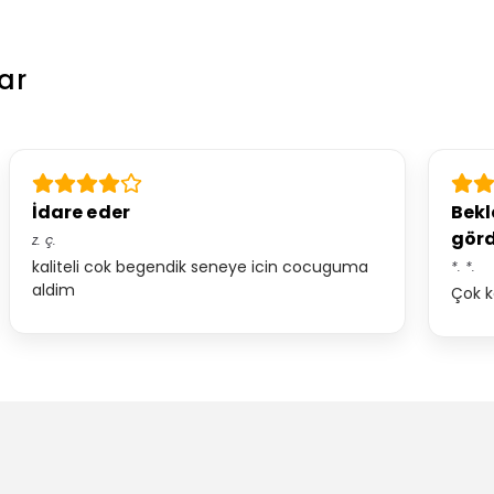
ar
İdare eder
Bekl
gör
z.
ç.
kaliteli cok begendik seneye icin cocuguma
*.
*.
aldim
Çok k