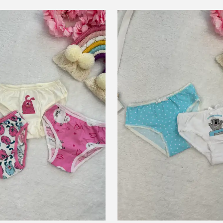
ü
22 kişi
favoriledi!
⭐️
Bu ürünü
10 kişi
favoriledi!