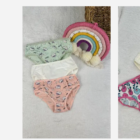
⭐️
Bu ürünü
16 kişi
favoriledi!
⭐️
Bu ürün