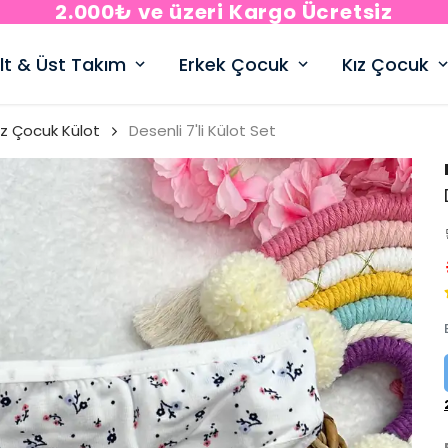
2.000₺ ve üzeri Kargo Ücretsiz
lt & Üst Takım
Erkek Çocuk
Kız Çocuk
ız Çocuk Külot
Desenli 7'li Külot Set