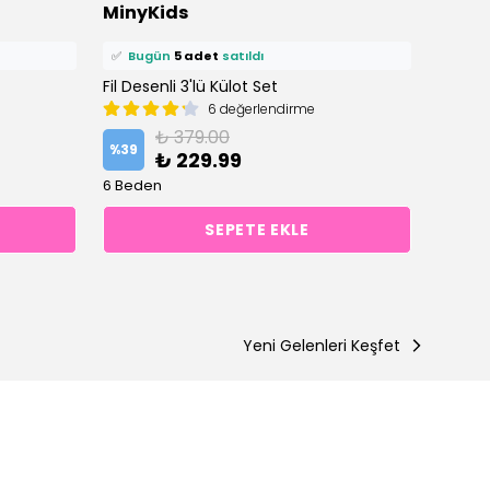
MinyKids
Miny
🛒
13 kişi
sepetine ekledi!
🛒
12 k
✅
Bugün
5 adet
satıldı
✅
Bu
Fil Desenli 3'lü Külot Set
Unicorn
6 değerlendirme
₺ 379.00
%
39
%
39
₺ 229.99
6 Beden
6 Bede
SEPETE EKLE
Yeni Gelenleri Keşfet