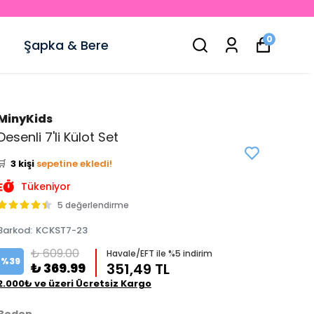
0
Şapka & Bere
MinyKids
👀
Şu an
5 kişi
inceliyor!
Desenli 7'li Külot Set
⭐️
Bu ürünü
7 kişi
favoriledi!
🛒
3 kişi
sepetine ekledi!
✅
Bugün
1 adet
satıldı
Tükeniyor
5 değerlendirme
Barkod
:
KCKST7-23
₺ 609.00
Havale/EFT ile %5 indirim
%
39
₺ 369.99
351,49 TL
2.000₺ ve üzeri Ücretsiz Kargo