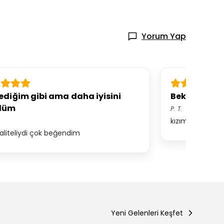
Yorum Yap
ediğim gibi ama daha iyisini
Beklentimi a
düm
P.
T.
kızım için aldın
aliteliydi çok beğendim
Yeni Gelenleri Keşfet