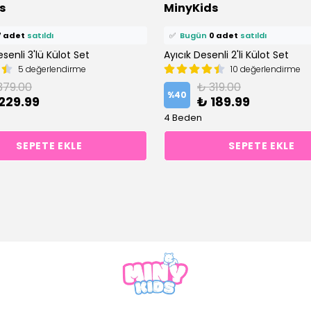
s
MinyKids
epetine ekledi!
🛒
3 kişi
sepetine ekledi!
7 adet
satıldı
✅
Bugün
0 adet
satıldı
enli 3'lü Külot Set
Ayıcık Desenli 2'li Külot Set
5 değerlendirme
10 değerlendirme
379.00
₺ 319.00
%
40
229.99
₺ 189.99
4 Beden
SEPETE EKLE
SEPETE EKLE