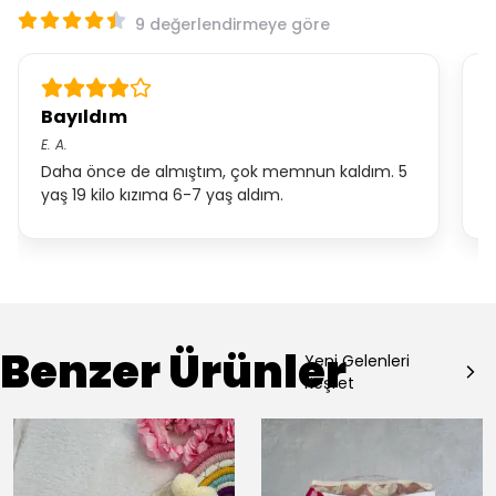
9 değerlendirmeye göre
Bayıldım
K
E.
A.
S.
Daha önce de almıştım, çok memnun kaldım. 5
Ü
yaş 19 kilo kızıma 6-7 yaş aldım.
T
Benzer Ürünler
Yeni Gelenleri
Keşfet