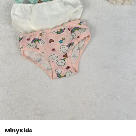
MinyKids
👀
Şu an
4 kişi
inceliyor!