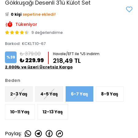
Gökkuşağı Desenli 3'lü Külot Set
⭐️
Bu ürünü
0 kişi
favoriledi!
🛒
0 kişi
sepetine ekledi!
✅
Bugün
0 adet
satıldı
Tükeniyor
9 değerlendirme
Barkod
:
KCKLT10-67
₺ 379.00
Havale/EFT ile %5 indirim
%
39
₺ 229.99
218,49 TL
2.000₺ ve üzeri Ücretsiz Kargo
Beden
2-3 Yaş
4-5 Yaş
6-7 Yaş
8-9 Yaş
10-11 Yaş
12-13 Yaş
Paylaş
: