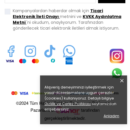
Kampanyalardan haberdar olmak için
Ticari
Elektronik İleti Onayı
metnini ve
KVKK Aydınlatma
Metni
'ni okudum, onaylıyorum. Tarafınızdan
gönderilecek ticari elektronik iletileri almak istiyorum.
Alışveriş deneyiminizi iyileştirmek için
yasal düzenlemelere uygun çerezler
(cookies) kullanıyoruz. Detaylı bilgiye
©2024 Tüm Hakları Saklıdır. Tasarım ve Performans
Gizlilik ve Çerez Politikası
sayfamızdan
erişebilirsiniz.
Pazarlaması
tarafından
Anladım
gerçekleştirilmektedir.