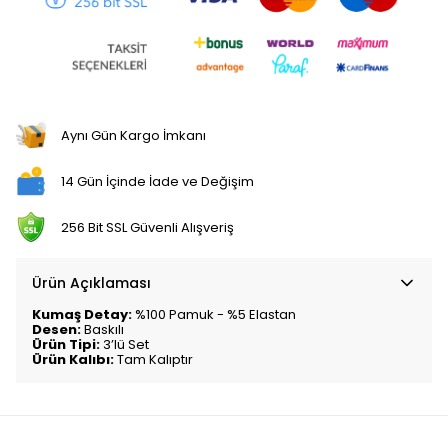
Aynı Gün Kargo İmkanı
14 Gün İçinde İade ve Değişim
256 Bit SSL Güvenli Alışveriş
Ürün Açıklaması
Kumaş Detay:
%100 Pamuk - %5 Elastan
Desen:
Baskılı
Ürün Tipi:
3’lü Set
Ürün Kalıbı:
Tam Kalıptır