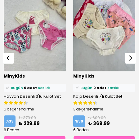
⭐️
Bu ürünü
0 kişi
favoriledi!
⭐️
Bu ürünü
0 kişi
favoriledi!
MinyKids
MinyKids
🛒
0 kişi
sepetine ekledi!
🛒
0 kişi
sepetine ekledi!
✅
Bugün
0 adet
satıldı
✅
Bugün
0 adet
satıldı
Hayvan Desenli 3'lü Külot Set
Kalp Desenli 7'li Külot Set
5 değerlendirme
3 değerlendirme
₺ 379.00
₺ 609.00
%
39
%
39
₺ 229.99
₺ 369.99
6 Beden
6 Beden