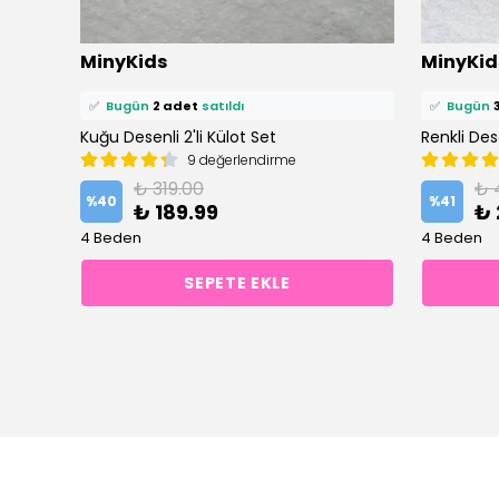
⭐️
Bu ürünü
7 kişi
favoriledi!
⭐️
Bu ürün
MinyKids
MinyKid
🛒
4 kişi
sepetine ekledi!
🛒
5 kişi
se
✅
Bugün
2 adet
satıldı
✅
Bugün
Kuğu Desenli 2'li Külot Set
Renkli Dese
9 değerlendirme
₺ 319.00
₺ 
%
40
%
41
₺ 189.99
₺ 
4 Beden
4 Beden
SEPETE EKLE