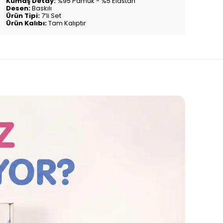
Kumaş Detay:
%95 Pamuk - %5 Elastan
Desen:
Baskılı
Ürün Tipi:
7’li Set
Ürün Kalıbı:
Tam Kalıptır