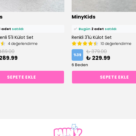
ü
6 kişi
favoriledi!
⭐️
Bu ürünü
6 kişi
favoriledi!
s
MinyKids
petine ekledi!
🛒
3 kişi
sepetine ekledi!
3 adet
satıldı
✅
Bugün
2 adet
satıldı
nli 5'li Külot Set
Renkli 3'lü Külot Set
4 değerlendirme
10 değerlendirme
489.00
₺ 379.00
%
39
289.99
₺ 229.99
6 Beden
SEPETE EKLE
SEPETE EKLE