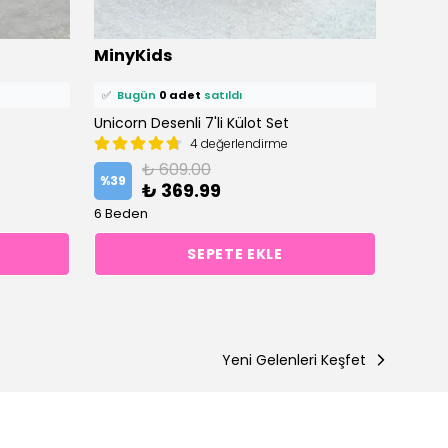
⭐️
Bu ürünü
4 kişi
favoriledi!
⭐️
Bu ü
MinyKids
Miny
🛒
3 kişi
sepetine ekledi!
🛒
3 ki
✅
Bugün
0 adet
satıldı
✅
Bu
Unicorn Desenli 7'li Külot Set
Hayvan
4 değerlendirme
₺ 609.00
%
39
%
39
₺ 369.99
6 Beden
6 Bede
SEPETE EKLE
Yeni Gelenleri Keşfet