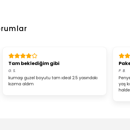
orumlar
Tam beklediğim gibi
Pake
G.
S.
P.
B.
kumaşı guzel boyutu tam ıdeal 2.5 yasındakı
Penye
kızıma aldım
yaş k
halde