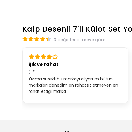
Kalp Desenli 7'li Külot Set
Y
3 değerlendirmeye göre
Şık ve rahat
Ş.
E.
Kızıma sürekli bu markayı alıyorum bütün
markaları denedim en rahatsız etmeyen en
rahat ettiği marka