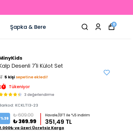
0
Şapka & Bere
MinyKids
👀
Şu an
1 kişi
inceliyor!
Kalp Desenli 7'li Külot Set
⭐️
Bu ürünü
6 kişi
favoriledi!
🛒
5 kişi
sepetine ekledi!
✅
Bugün
3 adet
satıldı
Tükeniyor
3 değerlendirme
Barkod
:
KCKLT13-23
₺ 609.00
Havale/EFT ile %5 indirim
%
39
₺ 369.99
351,49 TL
2.000₺ ve üzeri Ücretsiz Kargo