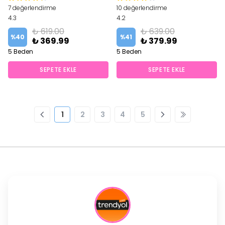
7 değerlendirme
10 değerlendirme
4.3
4.2
₺ 619.00
₺ 639.00
%
40
%
41
₺ 369.99
₺ 379.99
5 Beden
5 Beden
SEPETE EKLE
SEPETE EKLE
1
2
3
4
5