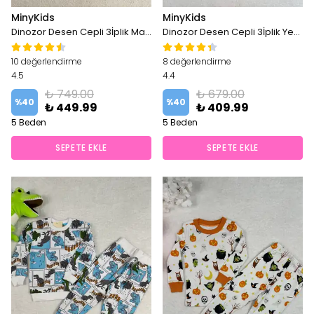
MinyKids
MinyKids
Dinozor Desen Cepli 3İplik Mavi Erkek Çocuk Pijama Takım
Dinozor Desen Cepli 3İplik Yeşil Erkek Çocuk Pijama Takım
10 değerlendirme
8 değerlendirme
4.5
4.4
₺ 749.00
₺ 679.00
%
40
%
40
₺ 449.99
₺ 409.99
5 Beden
5 Beden
SEPETE EKLE
SEPETE EKLE