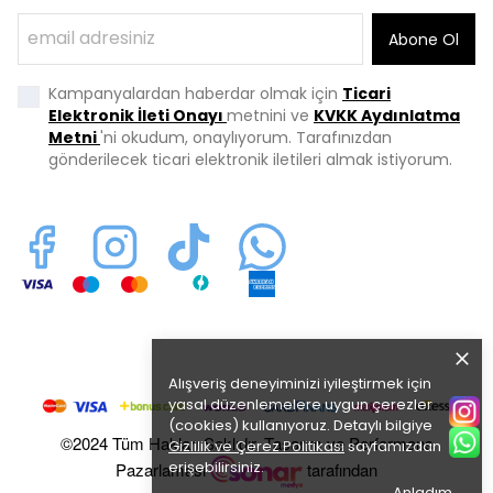
Abone Ol
Kampanyalardan haberdar olmak için
Ticari
Elektronik İleti Onayı
metnini ve
KVKK Aydınlatma
Metni
'ni okudum, onaylıyorum. Tarafınızdan
gönderilecek ticari elektronik iletileri almak istiyorum.
Alışveriş deneyiminizi iyileştirmek için
yasal düzenlemelere uygun çerezler
(cookies) kullanıyoruz. Detaylı bilgiye
©2024 Tüm Hakları Saklıdır. Tasarım ve Performans
Gizlilik ve Çerez Politikası
sayfamızdan
erişebilirsiniz.
Pazarlaması
tarafından
Anladım