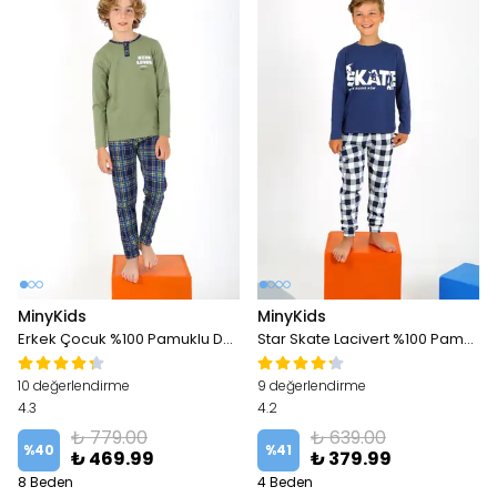
MinyKids
MinyKids
Erkek Çocuk %100 Pamuklu Düğme Detaylı Yeşil Pijama Takım
Star Skate Lacivert %100 Pamuklu Erkek Çocuk Pijama Takım
10 değerlendirme
9 değerlendirme
4.3
4.2
₺ 779.00
₺ 639.00
%
40
%
41
₺ 469.99
₺ 379.99
8 Beden
4 Beden