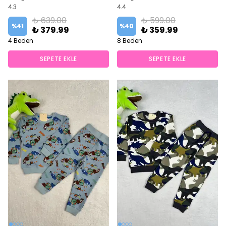
4.3
4.4
₺ 639.00
₺ 599.00
%
41
%
40
₺ 379.99
₺ 359.99
4 Beden
8 Beden
SEPETE EKLE
SEPETE EKLE