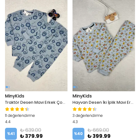
MinyKids
MinyKids
Traktör Desen Mavi Erkek Çocuk Pijama Takım
Hayvan Desen İki İplik Mavi Erkek Çocuk Pijama Takım
11 değerlendirme
3 değerlendirme
4.4
4.3
₺ 639.00
₺ 669.00
%
41
%
40
₺ 379.99
₺ 399.99