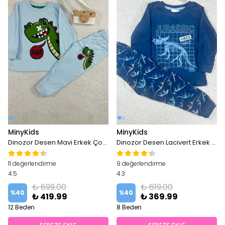
MinyKids
MinyKids
Dinozor Desen Mavi Erkek Çocuk Pijama Takım
Dinozor Desen Lacivert Erkek Çocuk Pijama Takım
11 değerlendirme
9 değerlendirme
4.5
4.3
₺ 699.00
₺ 619.00
%
40
%
40
₺ 419.99
₺ 369.99
12 Beden
8 Beden