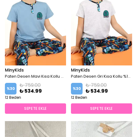
MinyKids
MinyKids
Paten Desen Mavi Kısa Kollu %100 Pamuklu Erkek Çocuk Pijama Takım
Paten Desen Gri Kısa Kollu %100 Pamuklu Erkek Çocuk Pijama Takım
₺ 759.00
₺ 759.00
%
30
%
30
₺ 534.99
₺ 534.99
12 Beden
12 Beden
SEPETE EKLE
SEPETE EKLE