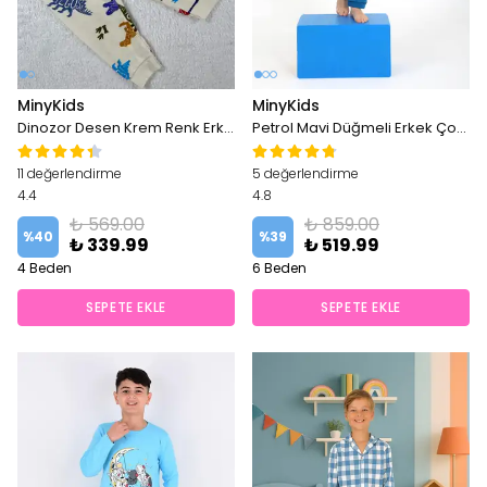
MinyKids
MinyKids
Dinozor Desen Krem Renk Erkek Çocuk Pijama Takım
Petrol Mavi Düğmeli Erkek Çocuk Pijama Takım
11 değerlendirme
5 değerlendirme
4.4
4.8
₺ 569.00
₺ 859.00
%
40
%
39
₺ 339.99
₺ 519.99
4 Beden
6 Beden
SEPETE EKLE
SEPETE EKLE