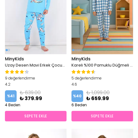
MinyKids
MinyKids
Uzay Desen Mavi Erkek Çocuk Pijama Takım
Kareli %100 Pamuklu Düğmeli Erkek Çocuk Pijama Takım
9 değerlendirme
5 değerlendirme
4.2
4.6
₺ 639.00
₺ 1,099.00
%
41
%
40
₺ 379.99
₺ 659.99
4 Beden
6 Beden
SEPETE EKLE
SEPETE EKLE