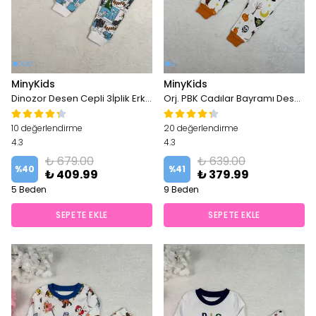
MinyKids
MinyKids
Dinozor Desen Cepli 3İplik Erkek Çocuk Pijama Takım
Orj. PBK Cadılar Bayramı Desen Unisex Pijama Takım
10 değerlendirme
20 değerlendirme
4.3
4.3
₺ 679.00
₺ 639.00
%
40
%
41
₺ 409.99
₺ 379.99
5 Beden
9 Beden
SEPETE EKLE
SEPETE EKLE