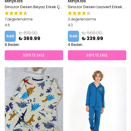
MinyKids
MinyKids
Dinozor Desen Beyaz Erkek Çocuk Pijama Takım
Dinozor Desen Lacivert Erkek Çocuk Pijama Takım
7 değerlendirme
3 değerlendirme
4.6
4.3
₺ 619.00
₺ 569.00
%
40
%
40
₺ 369.99
₺ 339.99
8 Beden
4 Beden
SEPETE EKLE
SEPETE EKLE