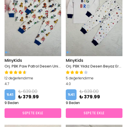
MinyKids
MinyKids
Orj. PBK Paw Patrol Desen Unisex Pijama Takım
Orj. PBK Yıldız Desen Beyaz Erkek Çocuk Pijama Takım
12 değerlendirme
5 değerlendirme
4.7
4.0
₺ 639.00
₺ 639.00
%
41
%
41
₺ 379.99
₺ 379.99
9 Beden
9 Beden
SEPETE EKLE
SEPETE EKLE