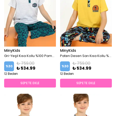
MinyKids
MinyKids
Gri-Yeşil Kısa Kollu %100 Pamuklu Erkek Çocuk Pijama Takım
Paten Desen Sarı Kısa Kollu %100 Pamuklu Erkek Çocuk Pijama Takım
₺ 759.00
₺ 759.00
%
30
%
30
₺ 534.99
₺ 534.99
12 Beden
12 Beden
SEPETE EKLE
SEPETE EKLE