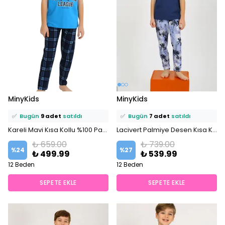
⭐️
Bu ürünü
19 kişi
favoriledi!
⭐️
Bu ürünü
22 kişi
favoriledi!
MinyKids
MinyKids
🛒
9 kişi
sepetine ekledi!
🛒
14 kişi
sepetine ekledi!
✅
Bugün
9 adet
satıldı
✅
Bugün
7 adet
satıldı
Kareli Mavi Kısa Kollu %100 Pamuklu Erkek Çocuk Pijama Takım
Lacivert Palmiye Desen Kısa Kollu %100 Pamuklu Erkek Çocuk Pijama Takım
₺ 659.00
₺ 739.00
%
24
%
27
₺ 499.99
₺ 539.99
12 Beden
12 Beden
SEPETE EKLE
SEPETE EKLE