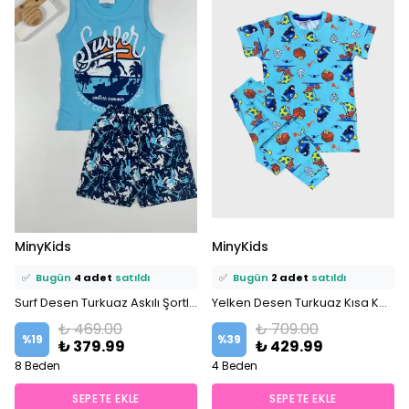
⭐️
Bu ürünü
9 kişi
favoriledi!
⭐️
Bu ürünü
10 kişi
favoriledi!
MinyKids
MinyKids
🛒
5 kişi
sepetine ekledi!
🛒
9 kişi
sepetine ekledi!
✅
Bugün
4 adet
satıldı
✅
Bugün
2 adet
satıldı
Surf Desen Turkuaz Askılı Şortlu %100 Pamuklu Erkek Çocuk Pijama Takım
Yelken Desen Turkuaz Kısa Kollu %100 Pamuklu Erkek Çocuk Pijama Takım
₺ 469.00
₺ 709.00
%
19
%
39
₺ 379.99
₺ 429.99
8 Beden
4 Beden
SEPETE EKLE
SEPETE EKLE