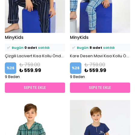
⭐️
Bu ürünü
13 kişi
favoriledi!
⭐️
Bu ürünü
19 kişi
favoriledi!
MinyKids
MinyKids
🛒
6 kişi
sepetine ekledi!
🛒
15 kişi
sepetine ekledi!
✅
Bugün
0 adet
satıldı
✅
Bugün
8 adet
satıldı
Çizgili Lacivert Kısa Kollu Önden Düğmeli %100 Pamuklu Erkek Çocuk Pijama Takım
Kare Desen Mavi Kısa Kollu Önden Düğmeli %100 Pamuklu Erkek Çocuk Pijama Takım
₺ 759.00
₺ 759.00
%
26
%
26
₺ 559.99
₺ 559.99
9 Beden
9 Beden
SEPETE EKLE
SEPETE EKLE