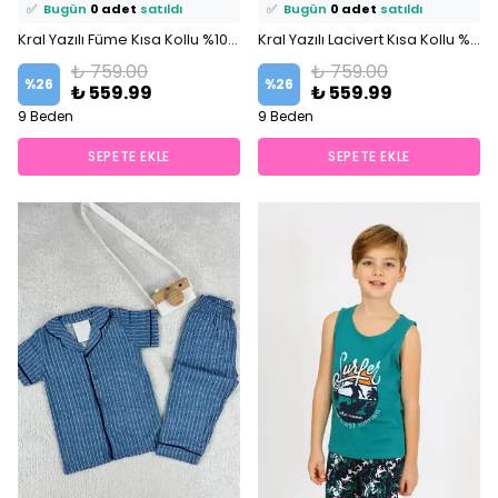
✅
Bugün
0 adet
satıldı
✅
Bugün
0 adet
satıldı
Kral Yazılı Füme Kısa Kollu %100 Pamuklu Erkek Çocuk Pijama Takım
Kral Yazılı Lacivert Kısa Kollu %100 Pamuklu Erkek Çocuk Pijama Takım
₺ 759.00
₺ 759.00
%
26
%
26
₺ 559.99
₺ 559.99
9 Beden
9 Beden
SEPETE EKLE
SEPETE EKLE