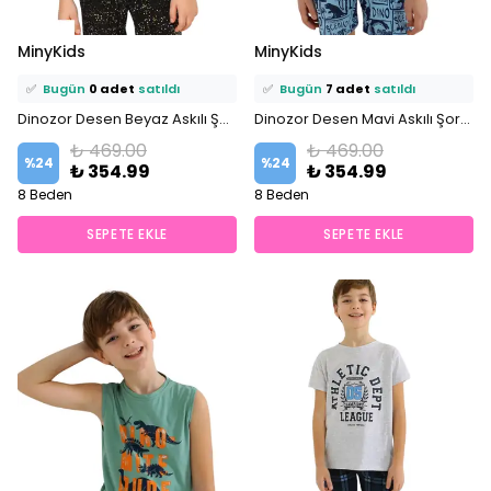
⭐️
Bu ürünü
11 kişi
favoriledi!
⭐️
Bu ürünü
15 kişi
favoriledi!
MinyKids
MinyKids
🛒
4 kişi
sepetine ekledi!
🛒
8 kişi
sepetine ekledi!
✅
Bugün
0 adet
satıldı
✅
Bugün
7 adet
satıldı
Dinozor Desen Beyaz Askılı Şortlu %100 Pamuklu Erkek Çocuk Pijama Takım
Dinozor Desen Mavi Askılı Şortlu %100 Pamuklu Erkek Çocuk Pijama Takım
₺ 469.00
₺ 469.00
%
24
%
24
₺ 354.99
₺ 354.99
8 Beden
8 Beden
SEPETE EKLE
SEPETE EKLE