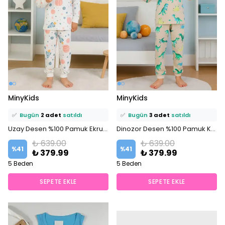
⭐️
Bu ürünü
10 kişi
favoriledi!
⭐️
Bu ürünü
13 kişi
favoriledi!
MinyKids
MinyKids
🛒
3 kişi
sepetine ekledi!
🛒
4 kişi
sepetine ekledi!
✅
Bugün
2 adet
satıldı
✅
Bugün
3 adet
satıldı
Uzay Desen %100 Pamuk Ekru Erkek Çocuk Pijama Takım
Dinozor Desen %100 Pamuk Krem Erkek Çocuk Pijama Takım
₺ 639.00
₺ 639.00
%
41
%
41
₺ 379.99
₺ 379.99
5 Beden
5 Beden
SEPETE EKLE
SEPETE EKLE