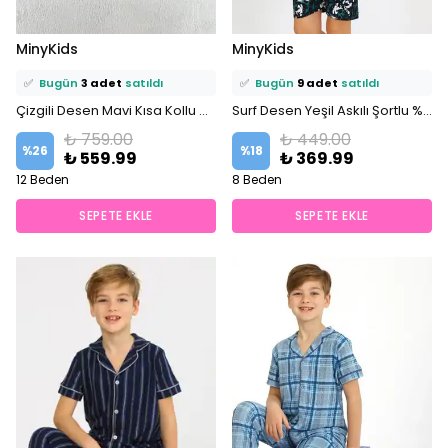
⭐️
Bu ürünü
10 kişi
favoriledi!
⭐️
Bu ürünü
21 kişi
favoriledi!
MinyKids
MinyKids
🛒
8 kişi
sepetine ekledi!
🛒
15 kişi
sepetine ekledi!
✅
Bugün
3 adet
satıldı
✅
Bugün
9 adet
satıldı
Çizgili Desen Mavi Kısa Kollu %100 Pamuklu Erkek Çocuk Pijama Takım
Surf Desen Yeşil Askılı Şortlu %100 Pamuklu Erkek Çocuk Pijama Takım
₺ 759.00
₺ 449.00
%
26
%
18
₺ 559.99
₺ 369.99
12 Beden
8 Beden
SEPETE EKLE
SEPETE EKLE