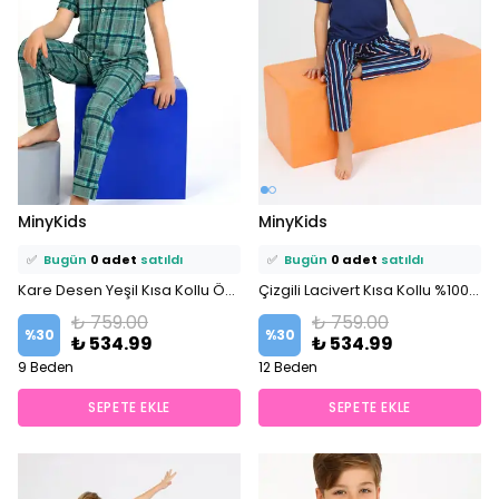
⭐️
Bu ürünü
7 kişi
favoriledi!
⭐️
Bu ürünü
11 kişi
favoriledi!
MinyKids
MinyKids
🛒
0 kişi
sepetine ekledi!
🛒
5 kişi
sepetine ekledi!
✅
Bugün
0 adet
satıldı
✅
Bugün
0 adet
satıldı
Kare Desen Yeşil Kısa Kollu Önden Düğmeli %100 Pamuklu Erkek Çocuk Pijama Takım
Çizgili Lacivert Kısa Kollu %100 Pamuklu Erkek Çocuk Pijama Takım
₺ 759.00
₺ 759.00
%
30
%
30
₺ 534.99
₺ 534.99
9 Beden
12 Beden
SEPETE EKLE
SEPETE EKLE