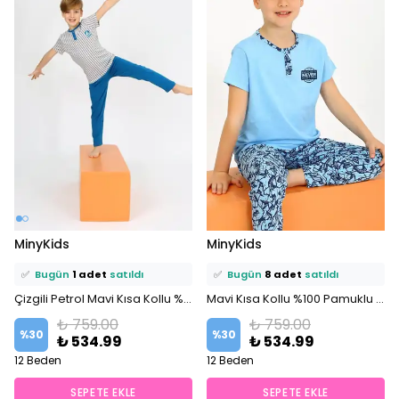
⭐️
Bu ürünü
8 kişi
favoriledi!
⭐️
Bu ürünü
14 kişi
favoriledi!
MinyKids
MinyKids
🛒
5 kişi
sepetine ekledi!
🛒
10 kişi
sepetine ekledi!
✅
Bugün
1 adet
satıldı
✅
Bugün
8 adet
satıldı
Çizgili Petrol Mavi Kısa Kollu %100 Pamuklu Erkek Çocuk Pijama Takım
Mavi Kısa Kollu %100 Pamuklu Erkek Çocuk Pijama Takım
₺ 759.00
₺ 759.00
%
30
%
30
₺ 534.99
₺ 534.99
12 Beden
12 Beden
SEPETE EKLE
SEPETE EKLE