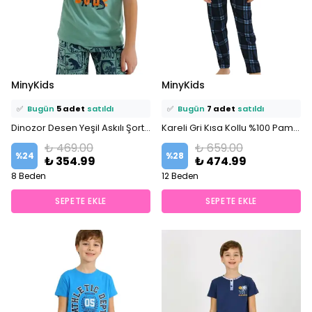
⭐️
Bu ürünü
16 kişi
favoriledi!
⭐️
Bu ürünü
14 kişi
favoriledi!
MinyKids
MinyKids
🛒
9 kişi
sepetine ekledi!
🛒
12 kişi
sepetine ekledi!
✅
Bugün
5 adet
satıldı
✅
Bugün
7 adet
satıldı
Dinozor Desen Yeşil Askılı Şortlu %100 Pamuklu Erkek Çocuk Pijama Takım
Kareli Gri Kısa Kollu %100 Pamuklu Erkek Çocuk Pijama Takım
₺ 469.00
₺ 659.00
%
24
%
28
₺ 354.99
₺ 474.99
8 Beden
12 Beden
SEPETE EKLE
SEPETE EKLE