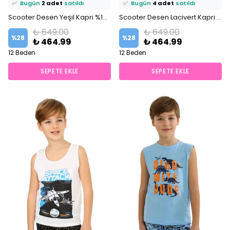
✅
Bugün
2 adet
satıldı
✅
Bugün
4 adet
satıldı
Scooter Desen Yeşil Kapri %100 Pamuklu Erkek Çocuk Pijama Takım
Scooter Desen Lacivert Kapri %100 Pamuklu Erkek Çocuk Pijama Takım
₺ 649.00
₺ 649.00
%
28
%
28
₺ 464.99
₺ 464.99
12 Beden
12 Beden
SEPETE EKLE
SEPETE EKLE