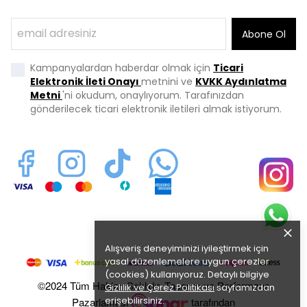
Abone Ol
Kampanyalardan haberdar olmak için
Ticari
Elektronik İleti Onayı
metnini ve
KVKK Aydınlatma
Metni
'ni okudum, onaylıyorum. Tarafınızdan
gönderilecek ticari elektronik iletileri almak istiyorum.
Alışveriş deneyiminizi iyileştirmek için
yasal düzenlemelere uygun çerezler
(cookies) kullanıyoruz. Detaylı bilgiye
©2024 Tüm Hakları Saklıdır. Tasarım ve Performans
Gizlilik ve Çerez Politikası
sayfamızdan
erişebilirsiniz.
Pazarlaması
tarafından