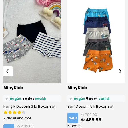
⭐️
Bu ürünü
8 kişi
favoriledi!
⭐️
Bu ürünü
9 kişi
favoriledi!
MinyKids
MinyKids
🛒
6 kişi
sepetine ekledi!
🛒
7 kişi
sepetine ekledi!
✅
Bugün
4 adet
satıldı
✅
Bugün
5 adet
satıldı
Karışık Desenli 3'lü Boxer Set
Sörf Desenli 5'li Boxer Set
₺ 789.00
%
40
9 değerlendirme
₺ 469.99
₺ 409.00
5 Beden