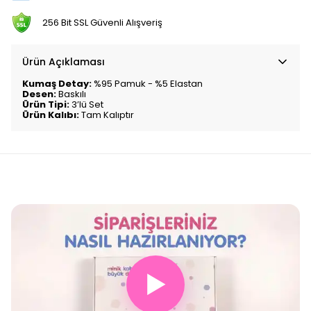
256 Bit SSL Güvenli Alışveriş
Ürün Açıklaması
Kumaş Detay:
%95 Pamuk - %5 Elastan
Desen:
Baskılı
Ürün Tipi:
3’lü Set
Ürün Kalıbı:
Tam Kalıptır
▶