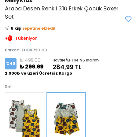
MinyKids
Araba Desen Renkli 3'lü Erkek Çocuk Boxer
👀
Şu an
0 kişi
inceliyor!
Set
⭐️
Bu ürünü
8 kişi
favoriledi!
🛒
6 kişi
sepetine ekledi!
✅
Bugün
5 adet
satıldı
Tükeniyor
Barkod
:
ECBXR29-23
₺ 499.00
Havale/EFT ile %5 indirim
%
40
₺ 299.99
284,99 TL
2.000₺ ve üzeri Ücretsiz Kargo
Set