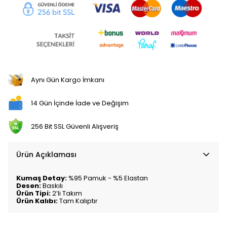
Aynı Gün Kargo İmkanı
14 Gün İçinde İade ve Değişim
256 Bit SSL Güvenli Alışveriş
Ürün Açıklaması
Kumaş Detay:
%95 Pamuk - %5 Elastan
Desen:
Baskılı
Ürün Tipi:
2’li Takım
Ürün Kalıbı:
Tam Kalıptır