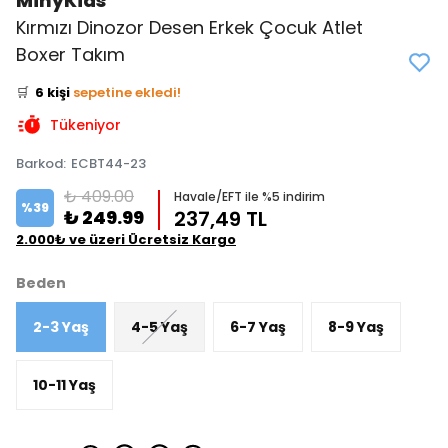
MinyKids
Kırmızı Dinozor Desen Erkek Çocuk Atlet
👀
Şu an
4 kişi
inceliyor!
Boxer Takım
⭐️
Bu ürünü
9 kişi
favoriledi!
🛒
6 kişi
sepetine ekledi!
✅
Bugün
3 adet
satıldı
Tükeniyor
Barkod
:
ECBT44-23
₺ 409.00
Havale/EFT ile %5 indirim
%
39
₺ 249.99
237,49 TL
2.000₺ ve üzeri Ücretsiz Kargo
Beden
2-3 Yaş
4-5 Yaş
6-7 Yaş
8-9 Yaş
10-11 Yaş