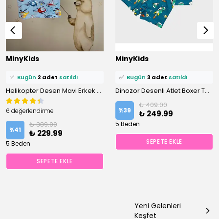
⭐️
Bu ürünü
4 kişi
favoriledi!
⭐️
Bu ürünü
7 kişi
favoriledi!
MinyKids
MinyKids
🛒
3 kişi
sepetine ekledi!
🛒
4 kişi
sepetine ekledi!
✅
Bugün
2 adet
satıldı
✅
Bugün
3 adet
satıldı
Helikopter Desen Mavi Erkek Çocuk Atlet Boxer Takım
Dinozor Desenli Atlet Boxer Takımı
₺ 409.00
%
39
6 değerlendirme
₺ 249.99
₺ 389.00
5 Beden
%
41
₺ 229.99
SEPETE EKLE
5 Beden
SEPETE EKLE
Yeni Gelenleri
Keşfet