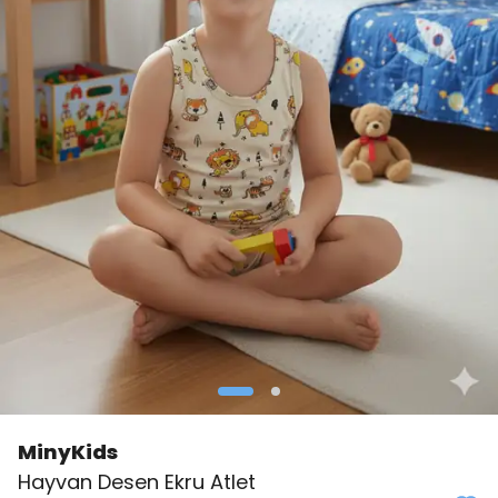
MinyKids
👀
Şu an
4 kişi
inceliyor!
Hayvan Desen Ekru Atlet
⭐️
Bu ürünü
0 kişi
favoriledi!