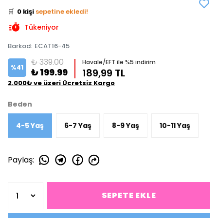
🛒
0 kişi
sepetine ekledi!
✅
Bugün
0 adet
satıldı
Tükeniyor
Barkod
:
ECAT16-45
₺ 339.00
Havale/EFT ile %5 indirim
%
41
₺ 199.99
189,99 TL
2.000₺ ve üzeri Ücretsiz Kargo
Beden
4-5 Yaş
6-7 Yaş
8-9 Yaş
10-11 Yaş
Paylaş
:
SEPETE EKLE