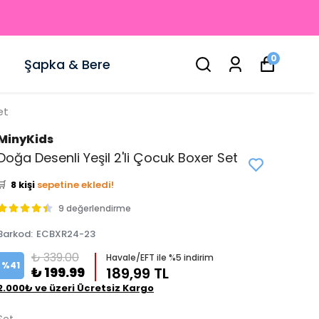
0
Şapka & Bere
et
MinyKids
👀
Şu an
0 kişi
inceliyor!
Doğa Desenli Yeşil 2'li Çocuk Boxer Set
⭐️
Bu ürünü
13 kişi
favoriledi!
🛒
8 kişi
sepetine ekledi!
✅
Bugün
5 adet
satıldı
9 değerlendirme
Barkod
:
ECBXR24-23
₺ 339.00
Havale/EFT ile %5 indirim
%
41
₺ 199.99
189,99 TL
2.000₺ ve üzeri Ücretsiz Kargo