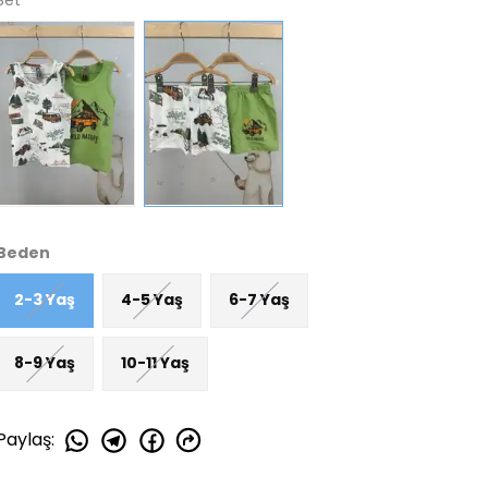
Set
Beden
2-3 Yaş
4-5 Yaş
6-7 Yaş
8-9 Yaş
10-11 Yaş
Paylaş
: