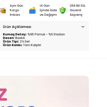
Aynı Gün
14 Gün
256 Bit SSL
Kargo
İçinde İade
Güvenli
İmkanı
ve Değişim
Alışveriş
Ürün Açıklaması
Kumaş Detay:
%95 Pamuk - %5 Elastan
Desen:
Baskılı
Ürün Tipi:
2’li Set
Ürün Kalıbı:
Tam Kalıptır