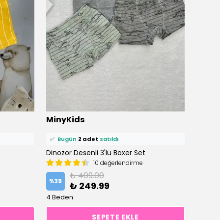
⭐️
Bu ürünü
10 kişi
favoriledi!
⭐️
Bu ü
MinyKids
Miny
🛒
7 kişi
sepetine ekledi!
🛒
8 ki
✅
Bugün
2 adet
satıldı
✅
Bu
Dinozor Desenli 3'lü Boxer Set
Düz Gr
10 değerlendirme
₺ 409.00
%
39
%
40
₺ 249.99
4 Beden
5 Bede
SEPETE EKLE