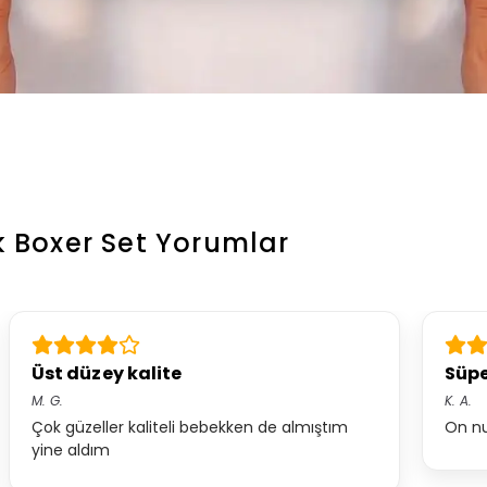
k Boxer Set
Yorumlar
Üst düzey kalite
Süpe
M.
G.
K.
A.
Çok güzeller kaliteli bebekken de almıştım
On nu
yine aldım