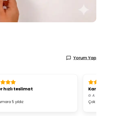
Yorum Yap
r hızlı teslimat
Kargo mük
G.
A.
mara 5 yıldız
Çok kaliteli te