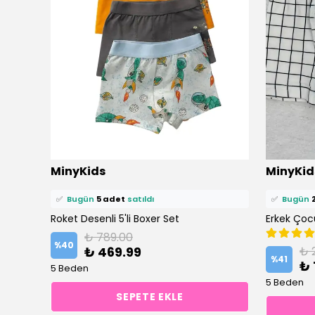
⭐️
Bu ürünü
12 kişi
favoriledi!
⭐️
Bu ürün
MinyKids
MinyKid
🛒
6 kişi
sepetine ekledi!
🛒
4 kişi
se
✅
Bugün
5 adet
satıldı
✅
Bugün
Araba Desen Renkli 3'lü Erkek Çocuk Boxer Set
Roket Desenli 5'li Boxer Set
Erkek Çoc
₺ 789.00
%
40
₺ 469.99
₺ 
%
41
₺ 
5 Beden
5 Beden
SEPETE EKLE