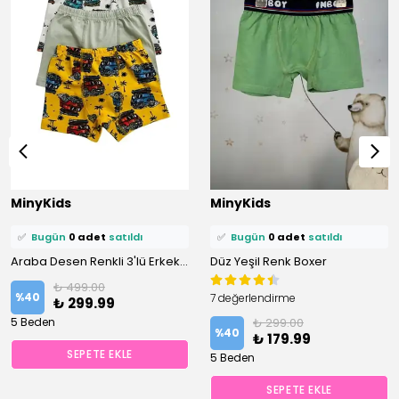
⭐️
Bu ürünü
1 kişi
favoriledi!
⭐️
Bu ürünü
1 kişi
favoriledi!
MinyKids
MinyKids
🛒
0 kişi
sepetine ekledi!
🛒
0 kişi
sepetine ekledi!
✅
Bugün
0 adet
satıldı
✅
Bugün
0 adet
satıldı
Araba Desen Renkli 3'lü Erkek Çocuk Boxer Set
Düz Yeşil Renk Boxer
₺ 499.00
%
40
7 değerlendirme
₺ 299.99
5 Beden
₺ 299.00
%
40
₺ 179.99
SEPETE EKLE
5 Beden
SEPETE EKLE