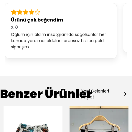
Ürünü çok beğendim
H
S.
Ö.
M
Oğlum için aldım insatgramda sağolsunlar her
h
konuda yardımcı oldular sorunsuz hızlıca geldi
o
siparişim
Benzer Ürünler
Yeni Gelenleri
Keşfet