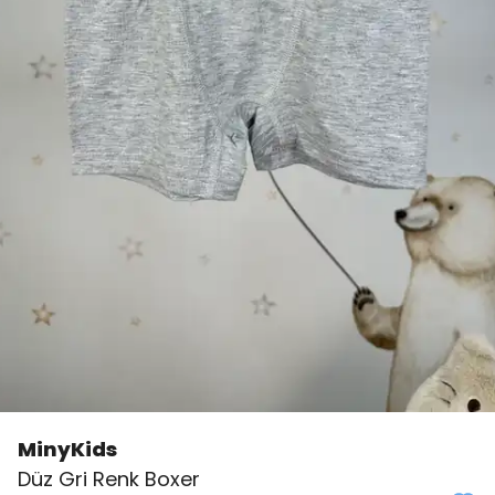
MinyKids
👀
Şu an
3 kişi
inceliyor!
Düz Gri Renk Boxer
⭐️
Bu ürünü
1 kişi
favoriledi!