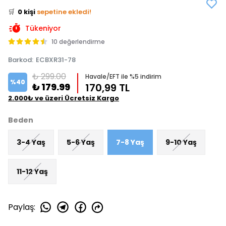
🛒
0 kişi
sepetine ekledi!
✅
Bugün
0 adet
satıldı
Tükeniyor
10 değerlendirme
Barkod
:
ECBXR31-78
₺ 299.00
Havale/EFT ile %5 indirim
%
40
₺ 179.99
170,99 TL
2.000₺ ve üzeri Ücretsiz Kargo
Beden
3-4 Yaş
5-6 Yaş
7-8 Yaş
9-10 Yaş
11-12 Yaş
Paylaş
: