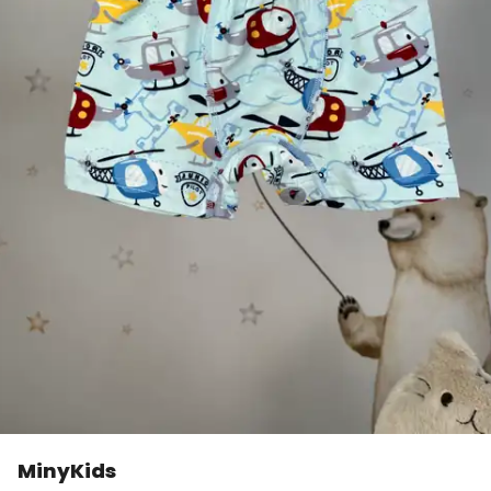
MinyKids
👀
Şu an
5 kişi
inceliyor!