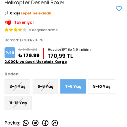
Helikopter Desenli Boxer
⭐️
Bu ürünü
0 kişi
favoriledi!
🛒
0 kişi
sepetine ekledi!
✅
Bugün
0 adet
satıldı
Tükeniyor
5 değerlendirme
Barkod
:
ECBXR29-78
₺ 299.00
Havale/EFT ile %5 indirim
%
40
₺ 179.99
170,99 TL
2.000₺ ve üzeri Ücretsiz Kargo
Beden
3-4 Yaş
5-6 Yaş
7-8 Yaş
9-10 Yaş
11-12 Yaş
Paylaş
: