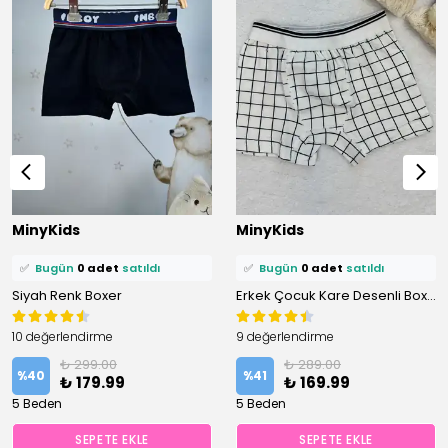
⭐️
Bu ürünü
0 kişi
favoriledi!
⭐️
Bu ürünü
0 kişi
favoriledi!
MinyKids
MinyKids
🛒
0 kişi
sepetine ekledi!
🛒
0 kişi
sepetine ekledi!
✅
Bugün
0 adet
satıldı
✅
Bugün
0 adet
satıldı
Siyah Renk Boxer
Erkek Çocuk Kare Desenli Boxer
10 değerlendirme
9 değerlendirme
₺ 299.00
₺ 289.00
%
40
%
41
₺ 179.99
₺ 169.99
5 Beden
5 Beden
SEPETE EKLE
SEPETE EKLE