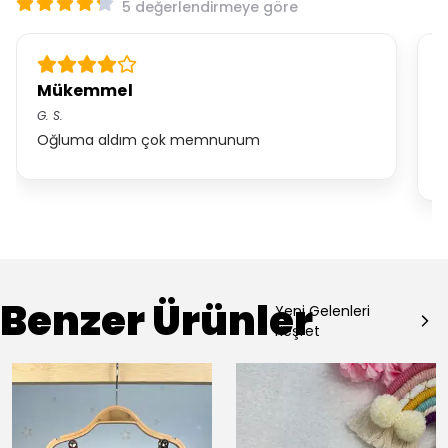
5 değerlendirmeye göre
Mükemmel
B
G.
S.
E.
Oğluma aldım çok memnunum
ç
a
Benzer Ürünler
Yeni Gelenleri
Keşfet