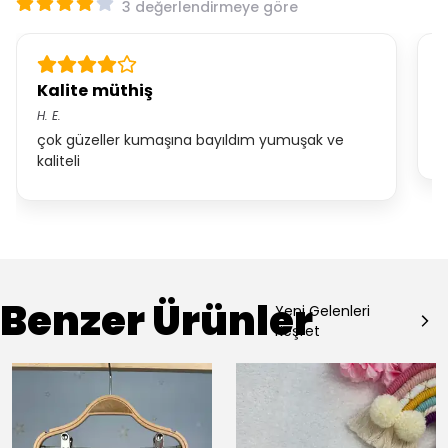
3 değerlendirmeye göre
Kalite müthiş
K
H.
E.
*.
çok güzeller kumaşına bayıldım yumuşak ve
T
kaliteli
Benzer Ürünler
Yeni Gelenleri
Keşfet