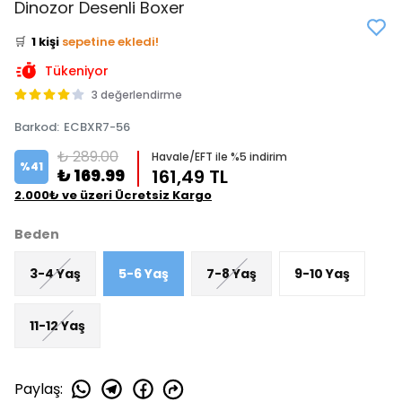
Dinozor Desenli Boxer
⭐️
Bu ürünü
1 kişi
favoriledi!
🛒
1 kişi
sepetine ekledi!
✅
Bugün
0 adet
satıldı
Tükeniyor
3 değerlendirme
Barkod
:
ECBXR7-56
₺ 289.00
Havale/EFT ile %5 indirim
%
41
₺ 169.99
161,49 TL
2.000₺ ve üzeri Ücretsiz Kargo
Beden
3-4 Yaş
5-6 Yaş
7-8 Yaş
9-10 Yaş
11-12 Yaş
Paylaş
: