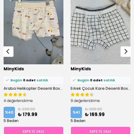
⭐️
Bu ürünü
0 kişi
favoriledi!
⭐️
Bu ürünü
1 kişi
favoriledi!
MinyKids
MinyKids
🛒
0 kişi
sepetine ekledi!
🛒
0 kişi
sepetine ekledi!
✅
Bugün
0 adet
satıldı
✅
Bugün
0 adet
satıldı
Araba Helikopter Desenli Boxer
Erkek Çocuk Kare Desenli Boxer
4 değerlendirme
9 değerlendirme
₺ 299.00
₺ 289.00
%
40
%
41
₺ 179.99
₺ 169.99
5 Beden
5 Beden
SEPETE EKLE
SEPETE EKLE