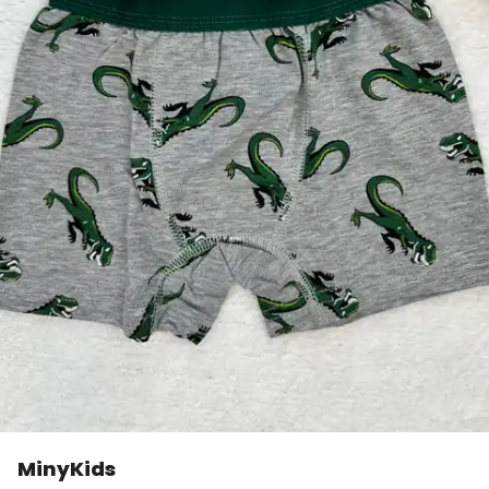
MinyKids
👀
Şu an
2 kişi
inceliyor!