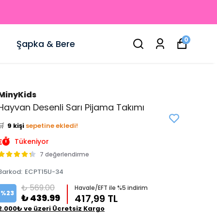
0
Şapka & Bere
MinyKids
👀
Şu an
1 kişi
inceliyor!
Hayvan Desenli Sarı Pijama Takımı
⭐️
Bu ürünü
12 kişi
favoriledi!
🛒
9 kişi
sepetine ekledi!
✅
Bugün
4 adet
satıldı
Tükeniyor
7 değerlendirme
Barkod
:
ECPT15U-34
₺ 569.00
Havale/EFT ile %5 indirim
%
23
₺ 439.99
417,99 TL
2.000₺ ve üzeri Ücretsiz Kargo