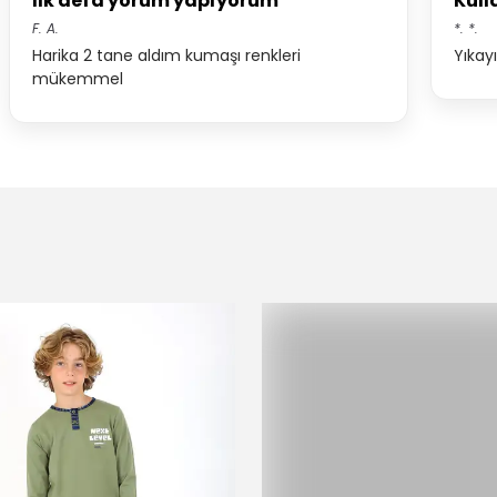
İlk defa yorum yapıyorum
Kulla
F.
A.
*.
*.
Harika 2 tane aldım kumaşı renkleri
Yıkay
mükemmel