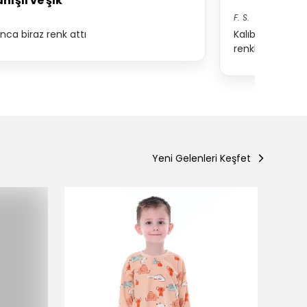
nışlı ve şık
***
F.
S.
ınca biraz renk attı
Kalıbı tam 4 ya
renkler canlı
Yeni Gelenleri Keşfet