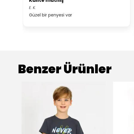
Kalite müthiş
E.
K.
Güzel bir penyesi var
Benzer Ürünler