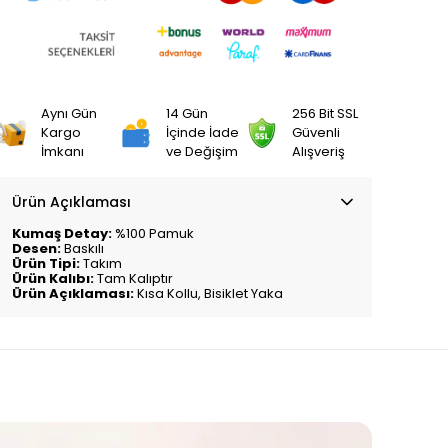
Aynı Gün
14 Gün
256 Bit SSL
Kargo
İçinde İade
Güvenli
İmkanı
ve Değişim
Alışveriş
Ürün Açıklaması
Kumaş Detay:
%100 Pamuk
Desen:
Baskılı
Ürün Tipi:
Takım
Ürün Kalıbı:
Tam Kalıptır
Ürün Açıklaması:
Kısa Kollu, Bisiklet Yaka