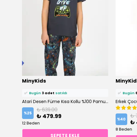
⭐️
Bu ürünü
13 kişi
favoriledi!
⭐️
Bu ürün
MinyKids
MinyKid
🛒
9 kişi
sepetine ekledi!
🛒
8 kişi
se
✅
Bugün
3 adet
satıldı
✅
Bugün
 Takımı
Atari Desen Füme Kısa Kollu %100 Pamuklu Erkek Çocuk Pijama Takım
₺ 639.00
%
25
₺ 479.99
₺ 
%
40
₺ 
12 Beden
8 Beden
SEPETE EKLE