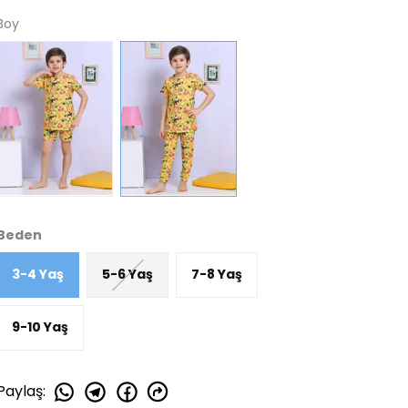
Boy
Beden
3-4 Yaş
5-6 Yaş
7-8 Yaş
9-10 Yaş
Paylaş
: