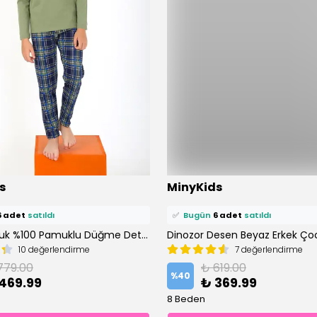
ü
13 kişi
favoriledi!
⭐️
Bu ürünü
9 kişi
favoriledi!
s
MinyKids
petine ekledi!
🛒
6 kişi
sepetine ekledi!
6 adet
satıldı
✅
Bugün
6 adet
satıldı
Erkek Çocuk %100 Pamuklu Düğme Detaylı Yeşil Pijama Takım
10 değerlendirme
7 değerlendirme
779.00
₺ 619.00
%
40
469.99
₺ 369.99
8 Beden