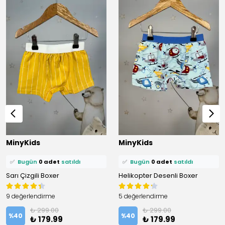
⭐️
Bu ürünü
0 kişi
favoriledi!
⭐️
Bu ürünü
0 kişi
favoriledi!
MinyKids
MinyKids
🛒
0 kişi
sepetine ekledi!
🛒
0 kişi
sepetine ekledi!
✅
Bugün
0 adet
satıldı
✅
Bugün
0 adet
satıldı
Sarı Çizgili Boxer
Helikopter Desenli Boxer
9 değerlendirme
5 değerlendirme
₺ 299.00
₺ 299.00
%
40
%
40
₺ 179.99
₺ 179.99