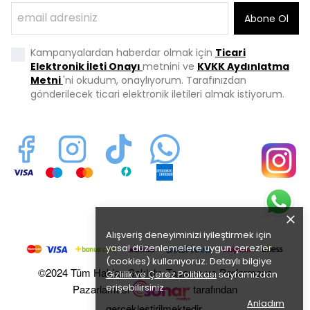
Abone Ol
Kampanyalardan haberdar olmak için
Ticari
Elektronik İleti Onayı
metnini ve
KVKK Aydınlatma
Metni
'ni okudum, onaylıyorum. Tarafınızdan
gönderilecek ticari elektronik iletileri almak istiyorum.
Alışveriş deneyiminizi iyileştirmek için
yasal düzenlemelere uygun çerezler
(cookies) kullanıyoruz. Detaylı bilgiye
©2024 Tüm Hakları Saklıdır. Tasarım ve Performans
Gizlilik ve Çerez Politikası
sayfamızdan
erişebilirsiniz.
Pazarlaması
tarafından
Anladım
gerçekleştirilmektedir.