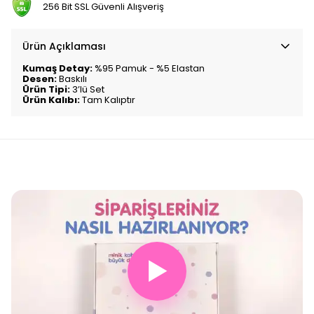
256 Bit SSL Güvenli Alışveriş
Ürün Açıklaması
Kumaş Detay:
%95 Pamuk - %5 Elastan
Desen:
Baskılı
Ürün Tipi:
3’lü Set
Ürün Kalıbı:
Tam Kalıptır
▶