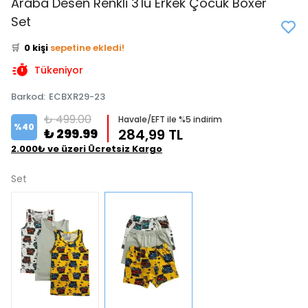
Araba Desen Renkli 3'lü Erkek Çocuk Boxer
👀
Şu an
4 kişi
inceliyor!
Set
⭐️
Bu ürünü
0 kişi
favoriledi!
🛒
0 kişi
sepetine ekledi!
✅
Bugün
0 adet
satıldı
Tükeniyor
Barkod
:
ECBXR29-23
₺ 499.00
Havale/EFT ile %5 indirim
%
40
₺ 299.99
284,99 TL
2.000₺ ve üzeri Ücretsiz Kargo
Set