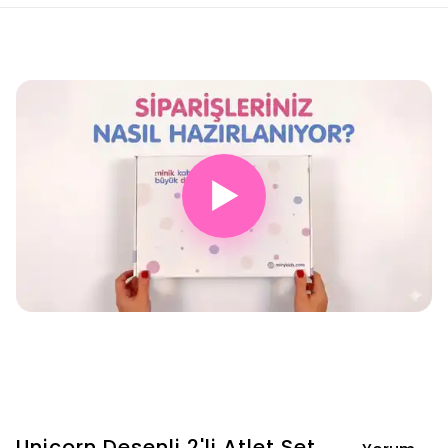
▶
Unicorn Desenli 2'li Atlet Set