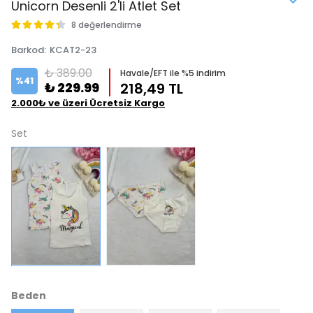
Unicorn Desenli 2'li Atlet Set
8 değerlendirme
Barkod
:
KCAT2-23
₺ 389.00
Havale/EFT ile %5 indirim
%
41
₺ 229.99
218,49 TL
2.000₺ ve üzeri Ücretsiz Kargo
Set
Beden