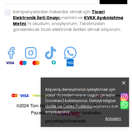
Kampanyalardan haberdar olmak için
Ticari
Elektronik İleti Onayı
metnini ve
KVKK Aydınlatma
Metni
'ni okudum, onaylıyorum. Tarafınızdan
gönderilecek ticari elektronik iletileri almak istiyorum.
Alışveriş deneyiminizi iyileştirmek için
yasal düzenlemelere uygun çerezler
(cookies) kullanıyoruz. Detaylı bilgiye
©2024 Tüm Hakları Saklıdır. Tasarım ve Performans
Gizlilik ve Çerez Politikası
sayfamızdan
erişebilirsiniz.
Pazarlaması
tarafından
Anladım
gerçekleştirilmektedir.