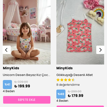
MinyKids
MinyKids
Unicorn Desen Beyaz Kız Çocuk Atlet
Gökkuşağı Desenli Atlet
₺ 339.00
%
41
8 değerlendirme
₺ 199.99
4 Beden
₺ 299.00
%
40
₺ 179.99
SEPETE EKLE
4 Beden