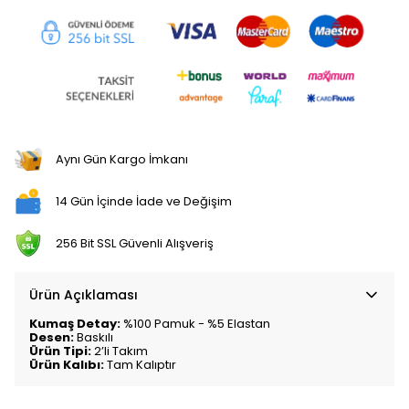
Aynı Gün Kargo İmkanı
14 Gün İçinde İade ve Değişim
256 Bit SSL Güvenli Alışveriş
Ürün Açıklaması
Kumaş Detay:
%100 Pamuk - %5 Elastan
Desen:
Baskılı
Ürün Tipi:
2’li Takım
Ürün Kalıbı:
Tam Kalıptır