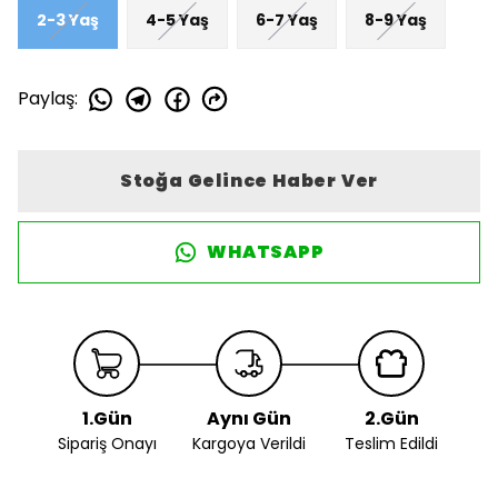
2-3 Yaş
4-5 Yaş
6-7 Yaş
8-9 Yaş
Paylaş
:
Stoğa Gelince Haber Ver
WHATSAPP
1.Gün
Aynı Gün
2.Gün
Sipariş Onayı
Kargoya Verildi
Teslim Edildi