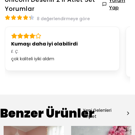
Yorum
Yap
Yorumlar
8 değerlendirmeye göre
Kumaşı daha iyi olabilirdi
K
E.
Ç.
*.
çok kaliteli iyiki aldım
ç
d
Benzer Ürünler
Yeni Gelenleri
Keşfet