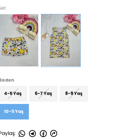
Set
Beden
4-5 Yaş
6-7 Yaş
8-9 Yaş
10-11 Yaş
Paylaş
: