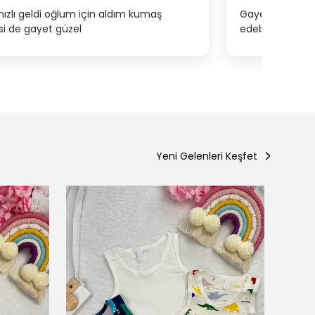
hızlı geldi oğlum için aldım kumaş
Gayet kaliteli 
esi de gayet güzel
edebilirsiniz
Yeni Gelenleri Keşfet