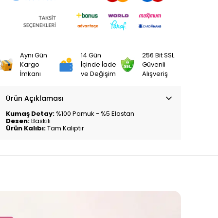
Aynı Gün
14 Gün
256 Bit SSL
Kargo
İçinde İade
Güvenli
İmkanı
ve Değişim
Alışveriş
Ürün Açıklaması
Kumaş Detay:
%100 Pamuk - %5 Elastan
Desen:
Baskılı
Ürün Kalıbı:
Tam Kalıptır