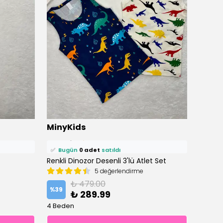
MinyKids
Miny
⭐️
Bu ürünü
1 kişi
favoriledi!
⭐️
Bu ü
Renkli Dinozor Desenli 3'lü Atlet Set
🛒
0 kişi
sepetine ekledi!
Karışık
🛒
0 ki
5 değerlendirme
✅
Bugün
0 adet
satıldı
✅
Bu
₺ 479.00
%
39
%
39
₺ 289.99
4 Beden
4 Bede