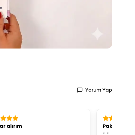
Yorum Yap
ar alırım
Paketleme h
*.
*.