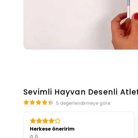
Sevimli Hayvan Desenli Atle
5 değerlendirmeye göre
Herkese öneririm
Ö.
Ö.