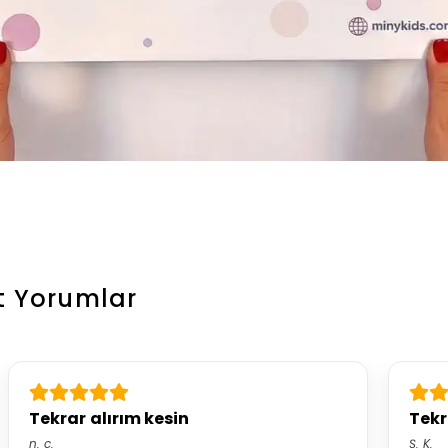
t
Yorumlar
Tekrar alırım kesin
Tekr
n.
c.
Ş.
K.