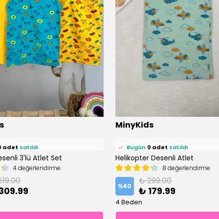
s
MinyKids
ü
1 kişi
favoriledi!
⭐️
Bu ürünü
1 kişi
favoriledi!
enli 3'lü Atlet Set
petine ekledi!
Helikopter Desenli Atlet
🛒
1 kişi
sepetine ekledi!
4 değerlendirme
8 değerlendirme
0 adet
satıldı
✅
Bugün
0 adet
satıldı
519.00
₺ 299.00
%
40
309.99
₺ 179.99
4 Beden