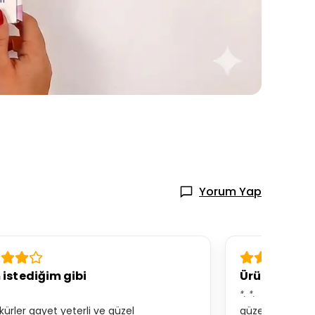
Yorum Yap
istediğim gibi
Ürün güzel
*.
*.
kürler gayet yeterli ve güzel
güzel geldi ta