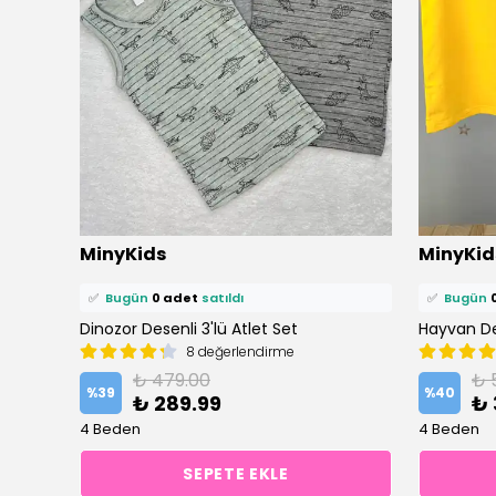
⭐️
Bu ürünü
1 kişi
favoriledi!
⭐️
Bu ürün
MinyKids
MinyKid
🛒
0 kişi
sepetine ekledi!
🛒
0 kişi
se
✅
Bugün
0 adet
satıldı
✅
Bugün
Dinozor Desenli 3'lü Atlet Set
Hayvan Des
8 değerlendirme
₺ 479.00
₺ 
%
39
%
40
₺ 289.99
₺ 
4 Beden
4 Beden
SEPETE EKLE