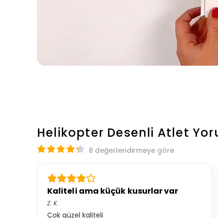
Helikopter Desenli Atlet
Yor
8 değerlendirmeye göre
Kaliteli ama küçük kusurlar var
Z.
K.
Çok güzel kaliteli