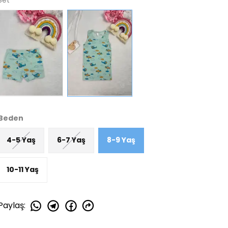
Set
Beden
4-5 Yaş
6-7 Yaş
8-9 Yaş
10-11 Yaş
Paylaş
: