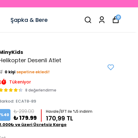
0
Şapka & Bere
MinyKids
👀
Şu an
5 kişi
inceliyor!
Helikopter Desenli Atlet
⭐️
Bu ürünü
1 kişi
favoriledi!
🛒
0 kişi
sepetine ekledi!
✅
Bugün
0 adet
satıldı
Tükeniyor
8 değerlendirme
Barkod
:
ECAT8-89
₺ 299.00
Havale/EFT ile %5 indirim
%
40
₺ 179.99
170,99 TL
2.000₺ ve üzeri Ücretsiz Kargo