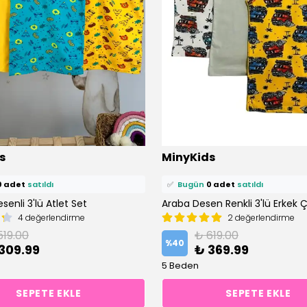
ü
1 kişi
favoriledi!
⭐️
Bu ürünü
0 kişi
favoriledi!
s
MinyKids
petine ekledi!
🛒
0 kişi
sepetine ekledi!
0 adet
satıldı
✅
Bugün
0 adet
satıldı
enli 3'lü Atlet Set
4 değerlendirme
2 değerlendirme
519.00
₺ 619.00
%
40
309.99
₺ 369.99
5 Beden
SEPETE EKLE
SEPETE EKLE