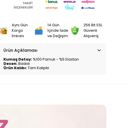
Aynı Gün
14 Gün
256 Bit SSL
Kargo
İçinde İade
Güvenli
İmkanı
ve Değişim
Alışveriş
Ürün Açıklaması
Kumaş Detay:
%100 Pamuk - %5 Elastan
Desen:
Baskılı
Ürün Kalıbı:
Tam Kalıptır