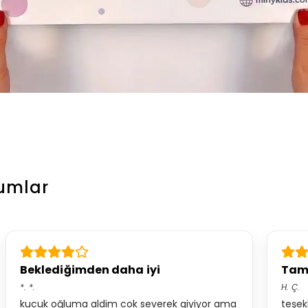
umlar
Beklediğimden daha iyi
Tam 
*.
*.
H.
Ç.
kucuk oğluma aldim cok severek giyiyor ama
teşek