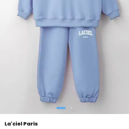
La'ciel Paris
👀
Şu an
1 kişi
inceliyor!