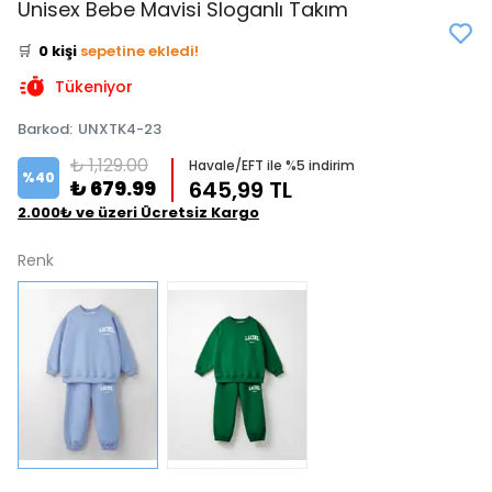
Unisex Bebe Mavisi Sloganlı Takım
⭐️
Bu ürünü
1 kişi
favoriledi!
🛒
0 kişi
sepetine ekledi!
✅
Bugün
0 adet
satıldı
Tükeniyor
Barkod
:
UNXTK4-23
₺ 1,129.00
Havale/EFT ile %5 indirim
%
40
₺ 679.99
645,99 TL
2.000₺ ve üzeri Ücretsiz Kargo
Renk