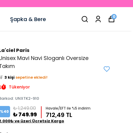
0
Şapka & Bere
La'ciel Paris
👀
Şu an
0 kişi
inceliyor!
Unisex Mavi Navi Sloganlı Oversize
⭐️
Bu ürünü
6 kişi
favoriledi!
Takım
🛒
3 kişi
sepetine ekledi!
✅
Bugün
0 adet
satıldı
Tükeniyor
Barkod
:
UNXTK2-910
₺ 1,249.00
Havale/EFT ile %5 indirim
%
40
₺ 749.99
712,49 TL
2.000₺ ve üzeri Ücretsiz Kargo