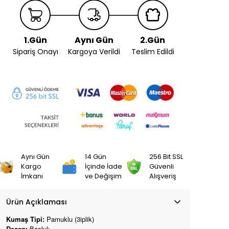
1.Gün
Aynı Gün
2.Gün
Sipariş Onayı
Kargoya Verildi
Teslim Edildi
Aynı Gün
14 Gün
256 Bit SSL
Kargo
İçinde İade
Güvenli
İmkanı
ve Değişim
Alışveriş
Ürün Açıklaması
Kumaş Tipi:
Pamuklu (3iplik)
Desen:
Baskılı