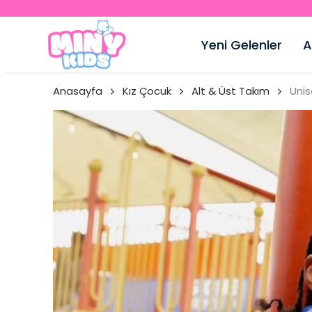
Yeni Gelenler
A
Anasayfa
Kız Çocuk
Alt & Üst Takım
Unis