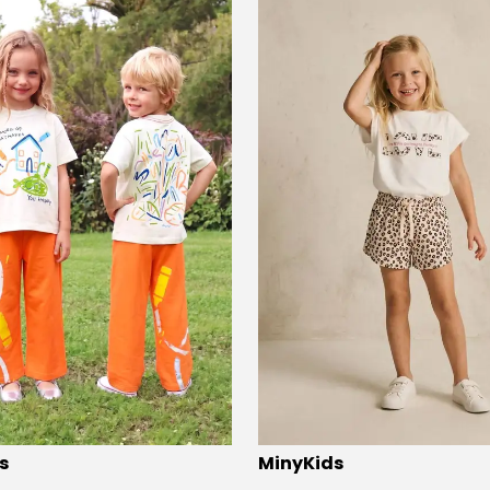
s
MinyKids