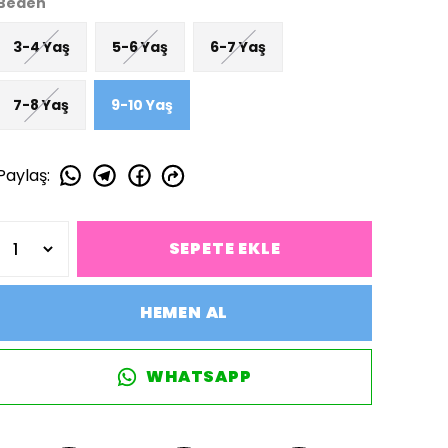
Beden
3-4 Yaş
5-6 Yaş
6-7 Yaş
7-8 Yaş
9-10 Yaş
Paylaş
:
SEPETE EKLE
HEMEN AL
WHATSAPP