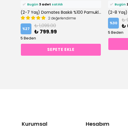
⭐️
Bu ürünü
11 kişi
favoriledi!
⭐️
Bu ürün
🛒
8 kişi
sepetine ekledi!
🛒
4 kişi
se
(2-8 Yaş) Gri %100 Pamuklu Fitilli Hırka-Tişört 3’lü Kız Çocuk Altüst Takım
(2-7 Yaş) Domates Baskılı %100 Pamuklu Altüst Takım
2 değerlendirme
₺ 
✅
Bugün
3 adet
satıldı
✅
Bugün
%
30
₺ 1,099.00
₺ 
%
27
₺ 799.99
5 Beden
5 Beden
SEPETE EKLE
Kurumsal
Hesabım