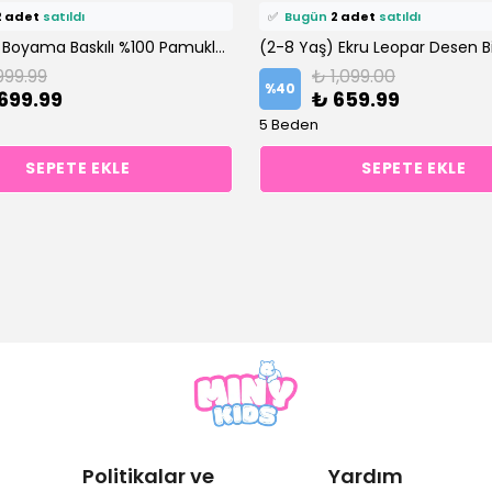
ü
9 kişi
favoriledi!
⭐️
Bu ürünü
10 kişi
favoriledi!
petine ekledi!
🛒
5 kişi
sepetine ekledi!
(2-8 Yaş) Boyama Baskılı %100 Pamuklu Altüst Takım
999.99
₺ 1,099.00
2 adet
satıldı
✅
Bugün
2 adet
satıldı
%
40
699.99
₺ 659.99
5 Beden
SEPETE EKLE
SEPETE EKLE
Politikalar ve
Yardım