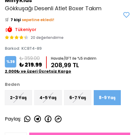
MinyKids
👀
Şu an
2 kişi
inceliyor!
Gökkuşağı Desenli Atlet Boxer Takım
⭐️
Bu ürünü
13 kişi
favoriledi!
🛒
7 kişi
sepetine ekledi!
✅
Bugün
5 adet
satıldı
Tükeniyor
20 değerlendirme
Barkod
:
KCBT4-89
₺ 359.00
Havale/EFT ile %5 indirim
%
39
₺ 219.99
208,99 TL
2.000₺ ve üzeri Ücretsiz Kargo
Beden
2-3 Yaş
4-5 Yaş
6-7 Yaş
8-9 Yaş
Paylaş
: