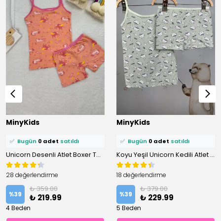
⭐️
Bu ürünü
11 kişi
favoriledi!
⭐️
Bu ürünü
7 kişi
favoriledi!
MinyKids
MinyKids
🛒
3 kişi
sepetine ekledi!
🛒
2 kişi
sepetine ekledi!
✅
Bugün
0 adet
satıldı
✅
Bugün
0 adet
satıldı
Unicorn Desenli Atlet Boxer Takım
Koyu Yeşil Unicorn Kedili Atlet Boxer Takım
28 değerlendirme
18 değerlendirme
₺ 359.00
₺ 379.00
%
39
%
39
₺ 219.99
₺ 229.99
4 Beden
5 Beden