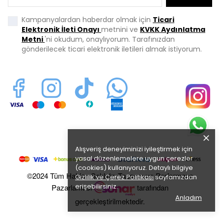
Kampanyalardan haberdar olmak için
Ticari
Elektronik İleti Onayı
metnini ve
KVKK Aydınlatma
Metni
'ni okudum, onaylıyorum. Tarafınızdan
gönderilecek ticari elektronik iletileri almak istiyorum.
Alışveriş deneyiminizi iyileştirmek için
yasal düzenlemelere uygun çerezler
(cookies) kullanıyoruz. Detaylı bilgiye
©2024 Tüm Hakları Saklıdır. Tasarım ve Performans
Gizlilik ve Çerez Politikası
sayfamızdan
erişebilirsiniz.
Pazarlaması
tarafından
Anladım
gerçekleştirilmektedir.