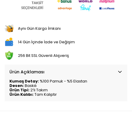
Aynı Gün Kargo İmkanı
14 Gün İçinde İade ve Değişim
256 Bit SSL Güvenli Alışveriş
Ürün Açıklaması
Kumaş Detay:
%100 Pamuk - %5 Elastan
Desen:
Baskılı
Ürün Tipi:
2’li Takım
Ürün Kalıbı:
Tam Kalıptır