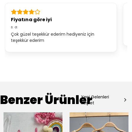
Fiyatına göre iyi
Ç
s.
a.
b
Çok güzel teşekkür ederim hediyeniz için
Ç
teşekkür ederim
Benzer Ürünler
Yeni Gelenleri
Keşfet