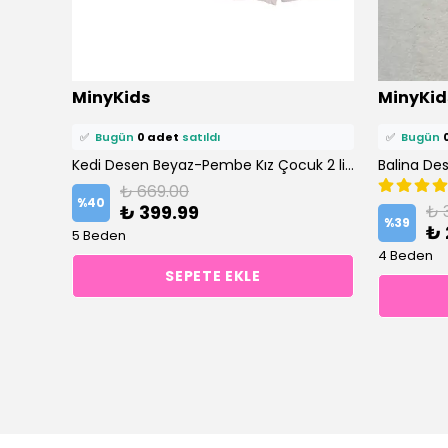
⭐️
Bu ürünü
0 kişi
favoriledi!
⭐️
Bu ürün
MinyKids
MinyKid
🛒
0 kişi
sepetine ekledi!
🛒
0 kişi
se
✅
Bugün
0 adet
satıldı
✅
Bugün
Açık Yeşil Unicorn Kedili Atlet Boxer Takım
Kedi Desen Beyaz-Pembe Kız Çocuk 2 li Atlet ve 2 li Boxer Takım
Balina Des
₺ 669.00
%
40
₺ 399.99
₺ 
%
39
₺ 
5 Beden
4 Beden
SEPETE EKLE