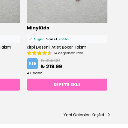
⭐️
Bu ürünü
0 kişi
favoriledi!
⭐️
Bu ü
MinyKids
Miny
🛒
0 kişi
sepetine ekledi!
🛒
0 ki
✅
Bugün
0 adet
satıldı
✅
Bu
 Takım
Kirpi Desenli Atlet Boxer Takım
14 değerlendirme
₺ 359.00
%
39
%
39
₺ 219.99
4 Beden
5 Bede
SEPETE EKLE
Yeni Gelenleri Keşfet