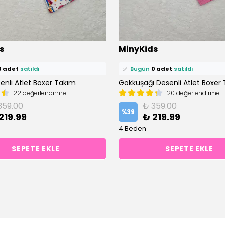
ü
0 kişi
favoriledi!
⭐️
Bu ürünü
0 kişi
favoriledi!
s
MinyKids
petine ekledi!
🛒
0 kişi
sepetine ekledi!
0 adet
satıldı
✅
Bugün
0 adet
satıldı
enli Atlet Boxer Takım
Gökkuşağı Desenli Atlet Boxer
22 değerlendirme
20 değerlendirme
359.00
₺ 359.00
%
39
219.99
₺ 219.99
4 Beden
SEPETE EKLE
SEPETE EKLE