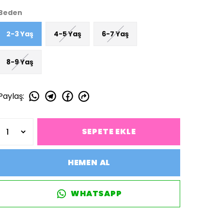
Beden
2-3 Yaş
4-5 Yaş
6-7 Yaş
8-9 Yaş
Paylaş
:
SEPETE EKLE
HEMEN AL
WHATSAPP