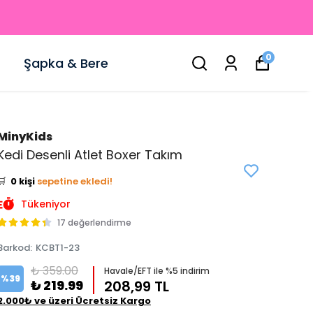
0
Şapka & Bere
MinyKids
👀
Şu an
3 kişi
inceliyor!
Kedi Desenli Atlet Boxer Takım
⭐️
Bu ürünü
0 kişi
favoriledi!
🛒
0 kişi
sepetine ekledi!
✅
Bugün
0 adet
satıldı
Tükeniyor
17 değerlendirme
Barkod
:
KCBT1-23
₺ 359.00
Havale/EFT ile %5 indirim
%
39
₺ 219.99
208,99 TL
2.000₺ ve üzeri Ücretsiz Kargo