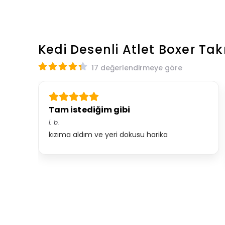
Kedi Desenli Atlet Boxer Ta
17 değerlendirmeye göre
Tam istediğim gibi
İ.
b.
kızıma aldım ve yeri dokusu harika