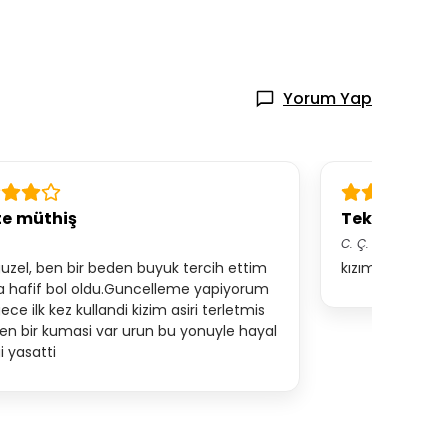
Yorum Yap
te müthiş
Tekrar alırı
C.
Ç.
uzel, ben bir beden buyuk tercih ettim
kızım çok beğen
a hafif bol oldu.Guncelleme yapiyorum
ce ilk kez kullandi kizim asiri terletmis
ten bir kumasi var urun bu yonuyle hayal
igi yasatti