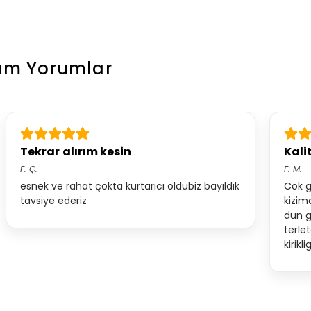
kım
Yorumlar
Tekrar alırım kesin
Kali
F.
Ç.
F.
M.
esnek ve rahat çokta kurtarıcı oldubiz bayıldık
Cok g
tavsiye ederiz
kizim
dun ge
terle
kirikl