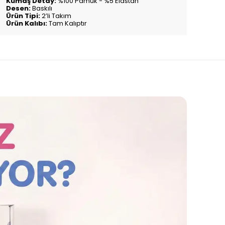
Kumaş Detay:
%100 Pamuk - %5 Elastan
Desen:
Baskılı
Ürün Tipi:
2’li Takım
Ürün Kalıbı:
Tam Kalıptır