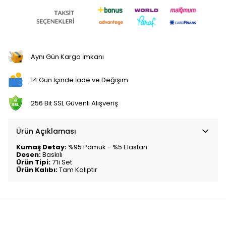
Aynı Gün Kargo İmkanı
14 Gün İçinde İade ve Değişim
256 Bit SSL Güvenli Alışveriş
Ürün Açıklaması
Kumaş Detay:
%95 Pamuk - %5 Elastan
Desen:
Baskılı
Ürün Tipi:
7’li Set
Ürün Kalıbı:
Tam Kalıptır