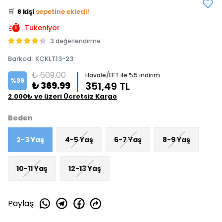
🛒
8 kişi
sepetine ekledi!
✅
Bugün
4 adet
satıldı
Tükeniyor
3 değerlendirme
Barkod
:
KCKLT13-23
₺ 609.00
Havale/EFT ile %5 indirim
%
39
₺ 369.99
351,49 TL
2.000₺ ve üzeri Ücretsiz Kargo
Beden
2-3 Yaş
4-5 Yaş
6-7 Yaş
8-9 Yaş
10-11 Yaş
12-13 Yaş
Paylaş
: