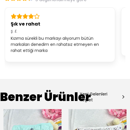
Şık ve rahat
T
Ş.
E.
G
Kızıma sürekli bu markayı alıyorum bütün
k
markaları denedim en rahatsız etmeyen en
k
rahat ettiği marka
Benzer Ürünler
Yeni Gelenleri
Keşfet