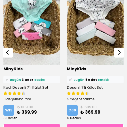
⭐️
Bu ürünü
9 kişi
favoriledi!
⭐️
Bu ürünü
7 kişi
favoriledi!
MinyKids
MinyKids
🛒
4 kişi
sepetine ekledi!
🛒
6 kişi
sepetine ekledi!
✅
Bugün
3 adet
satıldı
✅
Bugün
5 adet
satıldı
Kedi Desenli 7'li Külot Set
Desenli 7'li Külot Set
8 değerlendirme
5 değerlendirme
₺ 609.00
₺ 609.00
%
39
%
39
₺ 369.99
₺ 369.99
6 Beden
6 Beden