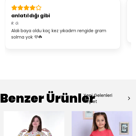
anlatıldığı gibi
K
R.
G.
S.
Alalı baya oldu kaç kez yıkadım rengide gram
ç
solma yok 💜☘️
Benzer Ürünler
Yeni Gelenleri
Keşfet