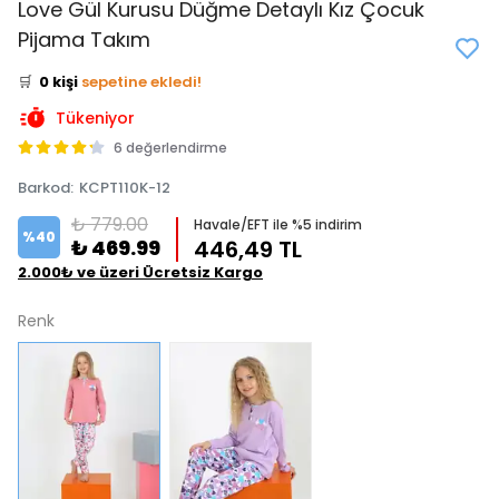
👀
Şu an
3 kişi
inceliyor!
Love Gül Kurusu Düğme Detaylı Kız Çocuk
⭐️
Bu ürünü
0 kişi
favoriledi!
Pijama Takım
🛒
0 kişi
sepetine ekledi!
✅
Bugün
0 adet
satıldı
Tükeniyor
6 değerlendirme
Barkod
:
KCPT110K-12
₺ 779.00
Havale/EFT ile %5 indirim
%
40
₺ 469.99
446,49 TL
2.000₺ ve üzeri Ücretsiz Kargo
Renk