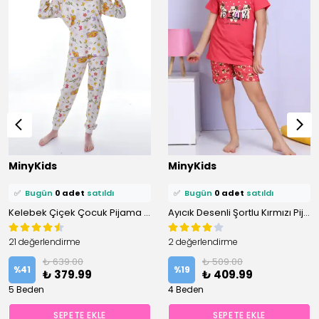
MinyKids
MinyKids
⭐️
Bu ürünü
0 kişi
favoriledi!
⭐️
Bu ürünü
0 kişi
favoriledi!
🛒
0 kişi
sepetine ekledi!
🛒
0 kişi
sepetine ekledi!
Kelebek Çiçek Çocuk Pijama Takımı
Ayıcık Desenli Şortlu Kırmızı Pijama Takımı
✅
Bugün
0 adet
satıldı
✅
Bugün
0 adet
satıldı
21 değerlendirme
2 değerlendirme
₺ 639.00
₺ 509.00
%
41
%
19
₺ 379.99
₺ 409.99
5 Beden
4 Beden
SEPETE EKLE
SEPETE EKLE