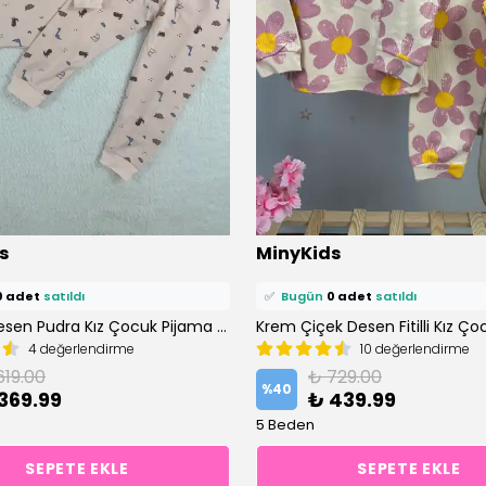
ü
2 kişi
favoriledi!
⭐️
Bu ürünü
2 kişi
favoriledi!
s
MinyKids
petine ekledi!
🛒
1 kişi
sepetine ekledi!
0 adet
satıldı
✅
Bugün
0 adet
satıldı
Dinozor Desen Pudra Kız Çocuk Pijama Takım
4 değerlendirme
10 değerlendirme
619.00
₺ 729.00
%
40
369.99
₺ 439.99
5 Beden
SEPETE EKLE
SEPETE EKLE