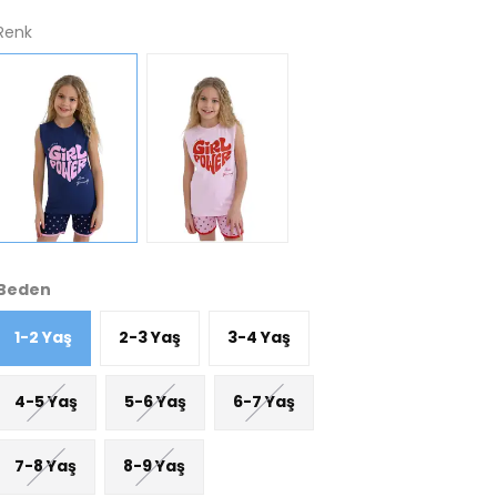
Renk
Beden
1-2 Yaş
2-3 Yaş
3-4 Yaş
4-5 Yaş
5-6 Yaş
6-7 Yaş
7-8 Yaş
8-9 Yaş