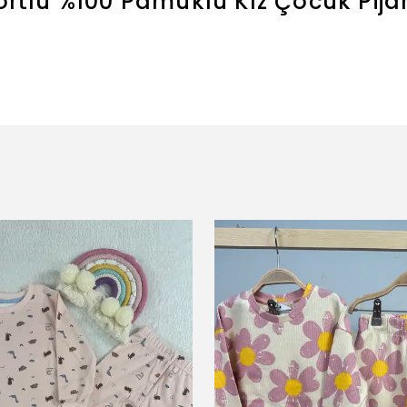
Şortlu %100 Pamuklu Kız Çocuk Pi