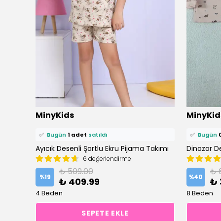
⭐️
Bu ürünü
4 kişi
favoriledi!
⭐️
Bu ürün
MinyKids
MinyKid
🛒
2 kişi
sepetine ekledi!
🛒
1 kişi
se
✅
Bugün
1 adet
satıldı
✅
Bugün
Kalp Desen %100 Pamuk Sarı Kız Çocuk Pijama Takım
Ayıcık Desenli Şortlu Ekru Pijama Takımı
6 değerlendirme
₺ 509.00
₺ 
%
19
%
40
₺ 409.99
₺ 
4 Beden
8 Beden
SEPETE EKLE