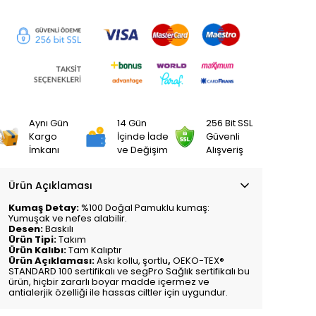
Aynı Gün
14 Gün
256 Bit SSL
Kargo
İçinde İade
Güvenli
İmkanı
ve Değişim
Alışveriş
Ürün Açıklaması
Kumaş Detay:
%100 Doğal Pamuklu kumaş:
Yumuşak ve nefes alabilir.
Desen:
Baskılı
Ürün Tipi:
Takım
Ürün Kalıbı:
Tam Kalıptır
Ürün Açıklaması:
Askı kollu,
şortlu
,
OEKO-TEX®
STANDARD 100 sertifikalı ve segPro Sağlık sertifikalı bu
ürün, hiçbir zararlı boyar madde içermez ve
antialerjik özelliği ile hassas ciltler için uygundur.