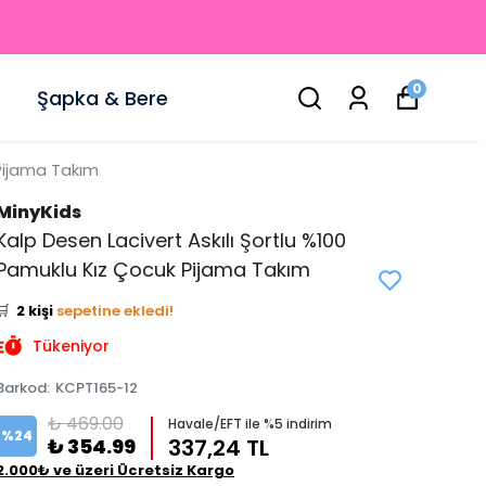
0
Şapka & Bere
 Pijama Takım
MinyKids
Kalp Desen Lacivert Askılı Şortlu %100
👀
Şu an
2 kişi
inceliyor!
Pamuklu Kız Çocuk Pijama Takım
⭐️
Bu ürünü
3 kişi
favoriledi!
🛒
2 kişi
sepetine ekledi!
✅
Bugün
1 adet
satıldı
Tükeniyor
Barkod
:
KCPT165-12
₺ 469.00
Havale/EFT ile %5 indirim
%
24
₺ 354.99
337,24 TL
2.000₺ ve üzeri Ücretsiz Kargo