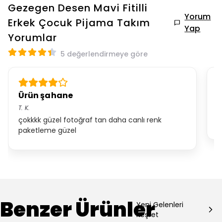
Gezegen Desen Mavi Fitilli
Yorum
Erkek Çocuk Pijama Takım
Yap
Yorumlar
5 değerlendirmeye göre
Ürün şahane
T
T.
K.
H
çokkkk güzel fotoğraf tan daha canlı renk
g
paketleme güzel
Benzer Ürünler
Yeni Gelenleri
Keşfet