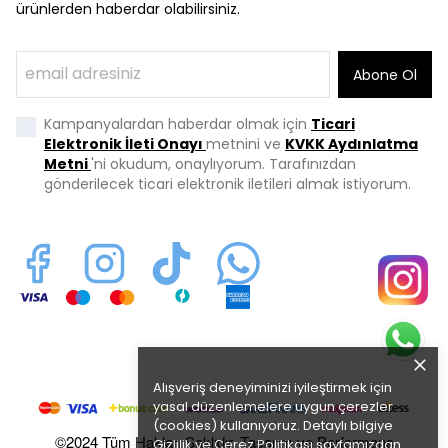
ürünlerden haberdar olabilirsiniz.
Abone Ol
Kampanyalardan haberdar olmak için
Ticari
Elektronik İleti Onayı
metnini ve
KVKK Aydınlatma
Metni
'ni okudum, onaylıyorum. Tarafınızdan
gönderilecek ticari elektronik iletileri almak istiyorum.
Alışveriş deneyiminizi iyileştirmek için
yasal düzenlemelere uygun çerezler
(cookies) kullanıyoruz. Detaylı bilgiye
©2024 Tüm Hakları Saklıdır. Tasarım ve Performans
Gizlilik ve Çerez Politikası
sayfamızdan