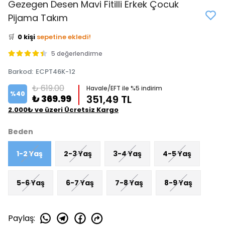
Gezegen Desen Mavi Fitilli Erkek Çocuk
👀
Şu an
2 kişi
inceliyor!
Pijama Takım
⭐️
Bu ürünü
1 kişi
favoriledi!
🛒
0 kişi
sepetine ekledi!
✅
Bugün
0 adet
satıldı
5 değerlendirme
Barkod
:
ECPT46K-12
₺ 619.00
Havale/EFT ile %5 indirim
%
40
₺ 369.99
351,49 TL
2.000₺ ve üzeri Ücretsiz Kargo
Beden
1-2 Yaş
2-3 Yaş
3-4 Yaş
4-5 Yaş
5-6 Yaş
6-7 Yaş
7-8 Yaş
8-9 Yaş
Paylaş
: