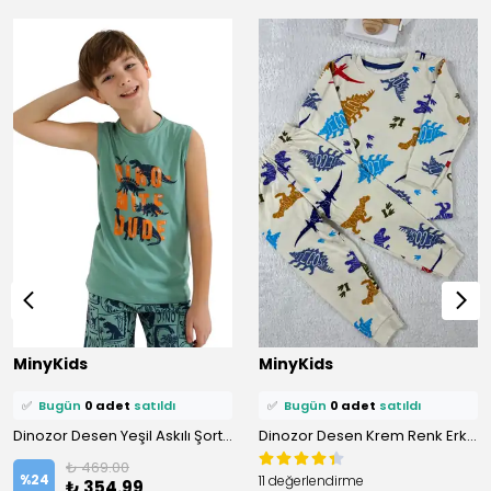
⭐️
Bu ürünü
1 kişi
favoriledi!
⭐️
Bu ürünü
1 kişi
favoriledi!
MinyKids
MinyKids
🛒
0 kişi
sepetine ekledi!
🛒
1 kişi
sepetine ekledi!
✅
Bugün
0 adet
satıldı
✅
Bugün
0 adet
satıldı
Dinozor Desen Yeşil Askılı Şortlu %100 Pamuklu Erkek Çocuk Pijama Takım
Dinozor Desen Krem Renk Erkek Çocuk Pijama Takım
₺ 469.00
%
24
11 değerlendirme
₺ 354.99