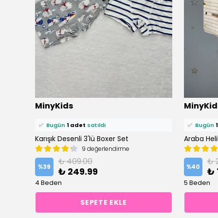
⭐️
Bu ürünü
3 kişi
favoriledi!
⭐️
Bu ürün
MinyKids
MinyKid
🛒
2 kişi
sepetine ekledi!
🛒
2 kişi
se
✅
Bugün
1 adet
satıldı
✅
Bugün
Karışık Desenli 3'lü Boxer Set
Araba Heli
9 değerlendirme
₺ 409.00
₺ 
%
39
%
40
₺ 249.99
₺ 
4 Beden
5 Beden
SEPETE EKLE