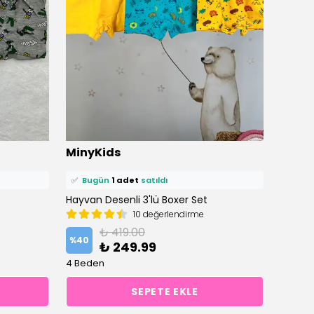
⭐️
Bu ürünü
4 kişi
favoriledi!
⭐️
Bu ü
MinyKids
Miny
🛒
2 kişi
sepetine ekledi!
🛒
3 ki
✅
Bugün
1 adet
satıldı
✅
Bu
Hayvan Desenli 3'lü Boxer Set
Roket 
10 değerlendirme
₺ 419.00
%
40
%
40
₺ 249.99
4 Beden
5 Bede
SEPETE EKLE