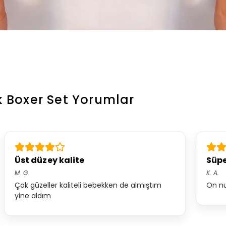
k Boxer Set
Yorumlar
Üst düzey kalite
Süpe
M.
G.
K.
A.
Çok güzeller kaliteli bebekken de almıştım
On nu
yine aldım