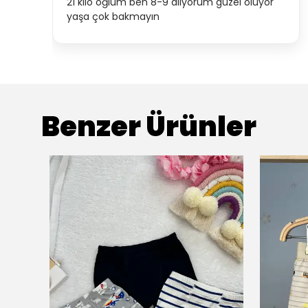
21 kilo oğlum ben 8-9 alıyorum güzel oluyor
yaşa çok bakmayın
Benzer Ürünler