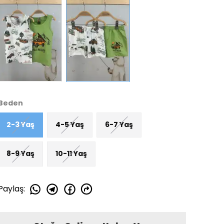
Beden
2-3 Yaş
4-5 Yaş
6-7 Yaş
8-9 Yaş
10-11 Yaş
Paylaş
: