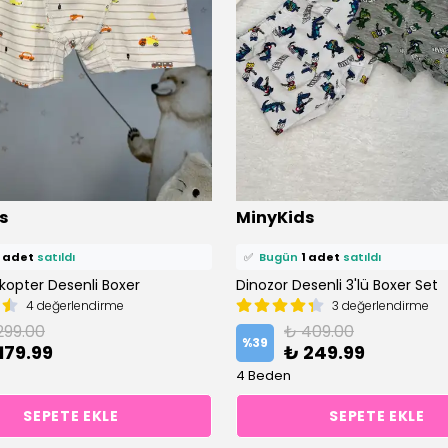
ü
3 kişi
favoriledi!
⭐️
Bu ürünü
4 kişi
favoriledi!
s
MinyKids
petine ekledi!
🛒
2 kişi
sepetine ekledi!
1 adet
satıldı
✅
Bugün
1 adet
satıldı
kopter Desenli Boxer
Dinozor Desenli 3'lü Boxer Set
4 değerlendirme
3 değerlendirme
299.00
₺ 409.00
%
39
179.99
₺ 249.99
4 Beden
SEPETE EKLE
SEPETE EKLE