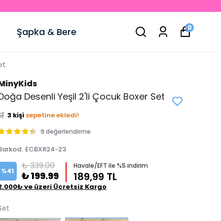
0
Şapka & Bere
et
MinyKids
👀
Şu an
0 kişi
inceliyor!
Doğa Desenli Yeşil 2'li Çocuk Boxer Set
⭐️
Bu ürünü
5 kişi
favoriledi!
🛒
3 kişi
sepetine ekledi!
✅
Bugün
2 adet
satıldı
9 değerlendirme
Barkod
:
ECBXR24-23
₺ 339.00
Havale/EFT ile %5 indirim
%
41
₺ 199.99
189,99 TL
2.000₺ ve üzeri Ücretsiz Kargo
Set