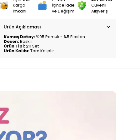
Kargo
İçinde İade
Güvenli
İmkanı
ve Değişim
Alışveriş
Ürün Açıklaması
Kumaş Detay:
%95 Pamuk - %5 Elastan
Desen:
Baskılı
Ürün Tipi:
2’li Set
Ürün Kalıbı:
Tam Kalıptır