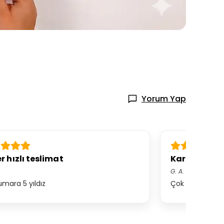
Yorum Yap
r hızlı teslimat
Kargo mük
G.
A.
mara 5 yıldız
Çok kaliteli te