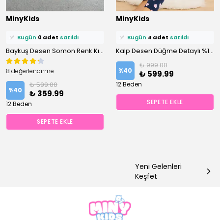
⭐️
Bu ürünü
16 kişi
favoriledi!
⭐️
Bu ürünü
17 kişi
favoriledi!
MinyKids
MinyKids
🛒
8 kişi
sepetine ekledi!
🛒
11 kişi
sepetine ekledi!
✅
Bugün
0 adet
satıldı
✅
Bugün
4 adet
satıldı
Baykuş Desen Somon Renk Kız Çocuk Pijama Takım
Kalp Desen Düğme Detaylı %100 Pamuk Lacivert Kız Çocuk Pijama Takım
₺ 999.00
%
40
8 değerlendirme
₺ 599.99
₺ 599.00
12 Beden
%
40
₺ 359.99
SEPETE EKLE
12 Beden
SEPETE EKLE
Yeni Gelenleri
Keşfet