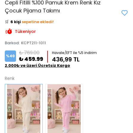
Cepli Fitilli %100 Pamuk Krem Renk Kız
👀
Şu an
5 kişi
inceliyor!
Çocuk Pijama Takımı
⭐️
Bu ürünü
14 kişi
favoriledi!
🛒
6 kişi
sepetine ekledi!
✅
Bugün
2 adet
satıldı
Tükeniyor
Barkod
:
KCPT211-1011
₺ 769.00
Havale/EFT ile %5 indirim
%
40
₺ 459.99
436,99 TL
2.000₺ ve üzeri Ücretsiz Kargo
Renk