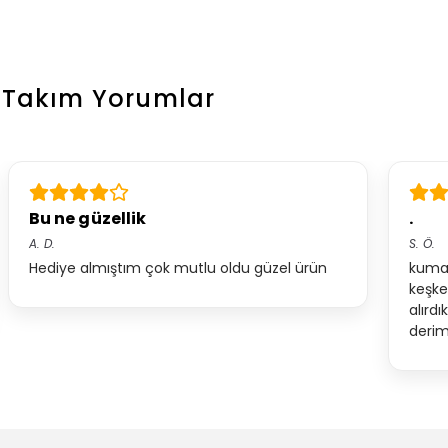
r Takım
Yorumlar
Bu ne güzellik
.
A.
D.
S.
Ö.
Hediye almıştım çok mutlu oldu güzel ürün
kumaş
keşke
alırd
derim