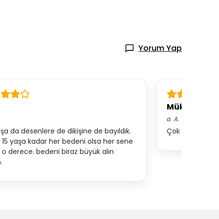
Yorum Yap
Mükemmel
a.
A.
a da desenlere de dikişine de bayıldık.
Çok beğendim b
 15 yaşa kadar her bedeni olsa her sene
ık o derece. bedeni biraz büyük alın
.