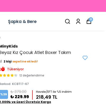
0
Şapka & Bere
m
MinyKids
👀
Şu an
5 kişi
inceliyor!
Beyaz Kız Çocuk Atlet Boxer Takım
⭐️
Bu ürünü
8 kişi
favoriledi!
🛒
2 kişi
sepetine ekledi!
✅
Bugün
0 adet
satıldı
Tükeniyor
12 değerlendirme
Barkod
:
KCBT17-67
₺ 379.00
Havale/EFT ile %5 indirim
%
39
₺ 229.99
218,49 TL
2.000₺ ve üzeri Ücretsiz Kargo