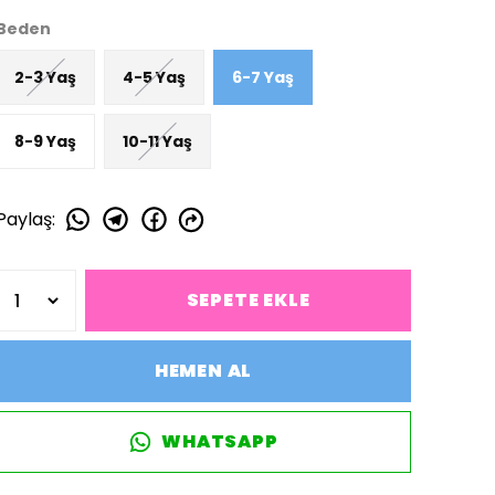
Beden
2-3 Yaş
4-5 Yaş
6-7 Yaş
8-9 Yaş
10-11 Yaş
Paylaş
:
SEPETE EKLE
HEMEN AL
WHATSAPP