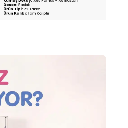
Kumaş Detay:
%95 Pamuk - %5 Elastan
Desen:
Baskılı
Ürün Tipi:
2’li Takım
Ürün Kalıbı:
Tam Kalıptır