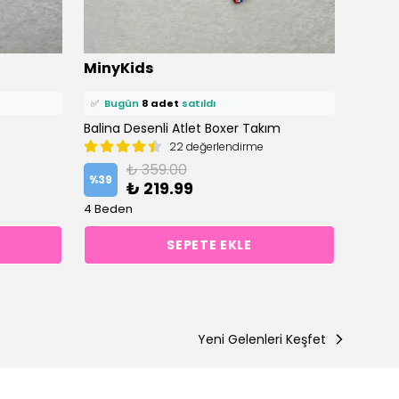
⭐️
Bu ürünü
13 kişi
favoriledi!
⭐️
Bu ü
MinyKids
Miny
🛒
11 kişi
sepetine ekledi!
🛒
2 ki
✅
Bugün
8 adet
satıldı
✅
Bu
Balina Desenli Atlet Boxer Takım
22 değerlendirme
%
40
₺ 359.00
%
39
₺ 219.99
5 Bede
4 Beden
SEPETE EKLE
Yeni Gelenleri Keşfet