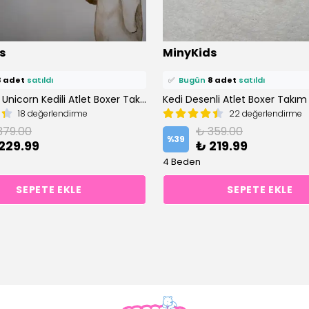
ü
13 kişi
favoriledi!
⭐️
Bu ürünü
23 kişi
favoriledi!
s
MinyKids
petine ekledi!
🛒
15 kişi
sepetine ekledi!
3 adet
satıldı
✅
Bugün
8 adet
satıldı
Koyu Yeşil Unicorn Kedili Atlet Boxer Takım
Kedi Desenli Atlet Boxer Takım
18 değerlendirme
22 değerlendirme
379.00
₺ 359.00
%
39
229.99
₺ 219.99
4 Beden
SEPETE EKLE
SEPETE EKLE