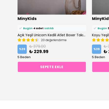
⭐️
Bu ürünü
11 kişi
favoriledi!
⭐️
Bu ürün
MinyKids
MinyKid
🛒
6 kişi
sepetine ekledi!
🛒
11 kişi
se
✅
Bugün
4 adet
satıldı
✅
Bugün
Açık Yeşil Unicorn Kedili Atlet Boxer Takım
20 değerlendirme
₺ 379.00
₺ 
%
39
%
39
₺ 229.99
₺ 
5 Beden
5 Beden
SEPETE EKLE