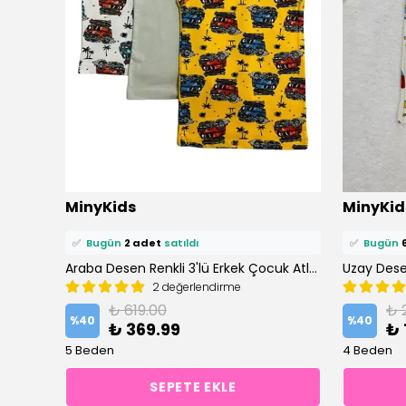
⭐️
Bu ürünü
13 kişi
favoriledi!
⭐️
Bu ürün
MinyKids
MinyKid
🛒
9 kişi
sepetine ekledi!
🛒
9 kişi
se
✅
Bugün
2 adet
satıldı
✅
Bugün
Araba Desen Renkli 3'lü Erkek Çocuk Atlet Set
Uzay Desen
2 değerlendirme
₺ 619.00
₺ 
%
40
%
40
₺ 369.99
₺ 
5 Beden
4 Beden
SEPETE EKLE