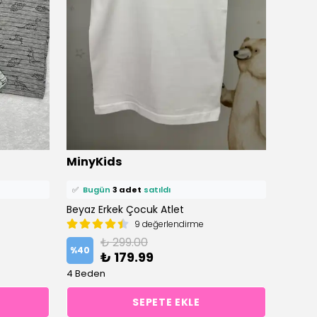
⭐️
Bu ürünü
15 kişi
favoriledi!
⭐️
Bu ü
MinyKids
Miny
🛒
8 kişi
sepetine ekledi!
🛒
8 ki
✅
Bugün
3 adet
satıldı
✅
Bu
Beyaz Erkek Çocuk Atlet
Hayvan 
9 değerlendirme
₺ 299.00
%
40
%
40
₺ 179.99
4 Beden
4 Bede
SEPETE EKLE