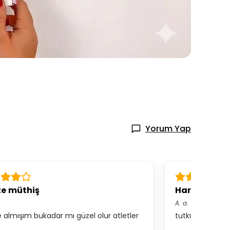
Yorum Yap
te müthiş
Harika ürün
A.
a.
de almışım bukadar mı güzel olur atletler
tutku her zaman