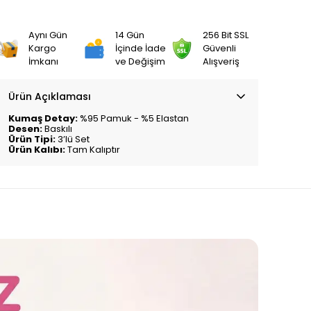
Aynı Gün
14 Gün
256 Bit SSL
Kargo
İçinde İade
Güvenli
İmkanı
ve Değişim
Alışveriş
Ürün Açıklaması
Kumaş Detay:
%95 Pamuk - %5 Elastan
Desen:
Baskılı
Ürün Tipi:
3’lü Set
Ürün Kalıbı:
Tam Kalıptır