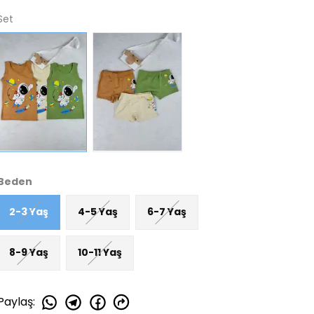
Set
Beden
2-3 Yaş
4-5 Yaş
6-7 Yaş
8-9 Yaş
10-11 Yaş
Paylaş
: