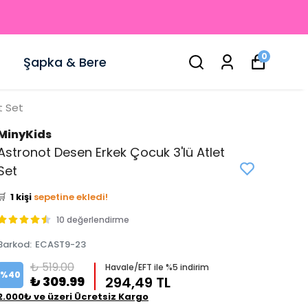
0
Şapka & Bere
t Set
MinyKids
Astronot Desen Erkek Çocuk 3'lü Atlet
👀
Şu an
2 kişi
inceliyor!
Set
⭐️
Bu ürünü
5 kişi
favoriledi!
🛒
1 kişi
sepetine ekledi!
✅
Bugün
0 adet
satıldı
10 değerlendirme
Barkod
:
ECAST9-23
₺ 519.00
Havale/EFT ile %5 indirim
%
40
₺ 309.99
294,49 TL
2.000₺ ve üzeri Ücretsiz Kargo