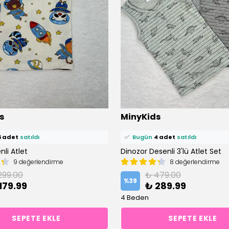
ü
13 kişi
favoriledi!
⭐️
Bu ürünü
11 kişi
favoriledi!
s
MinyKids
petine ekledi!
🛒
5 kişi
sepetine ekledi!
6 adet
satıldı
✅
Bugün
4 adet
satıldı
li Atlet
Dinozor Desenli 3'lü Atlet Set
9 değerlendirme
8 değerlendirme
299.00
₺ 479.00
%
39
179.99
₺ 289.99
4 Beden
SEPETE EKLE
SEPETE EKLE