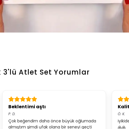
3'lü Atlet Set
Yorumlar
Beklentimi aştı
Kali
P.
D.
Ö.
K.
Çok beğendim daha önce büyük oğlumada
iyiki
almıştım şimdi ufak olana bir seneyi geçti
🙏🙏