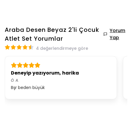
Araba Desen Beyaz 2'li Çocuk
Yorum
Yap
Atlet Set
Yorumlar
4 değerlendirmeye göre
Deneyip yazıyorum, harika
K
Ö.
A.
*.
Bşr beden büyük
Y