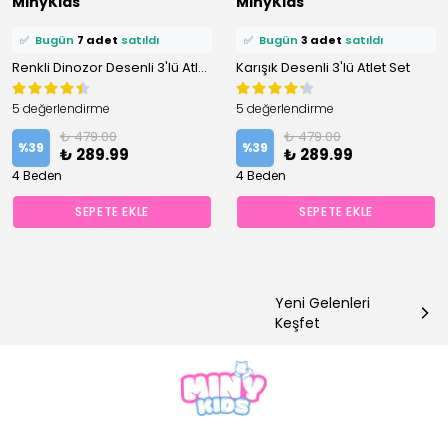
MinyKids
MinyKids
🛒
11 kişi
sepetine ekledi!
🛒
7 kişi
sepetine ekledi!
✅
Bugün
7 adet
satıldı
✅
Bugün
3 adet
satıldı
Renkli Dinozor Desenli 3'lü Atlet Set
Karışık Desenli 3'lü Atlet Set
5 değerlendirme
5 değerlendirme
₺ 479.00
₺ 479.00
%
39
%
39
₺ 289.99
₺ 289.99
4 Beden
4 Beden
SEPETE EKLE
SEPETE EKLE
Yeni Gelenleri
Keşfet