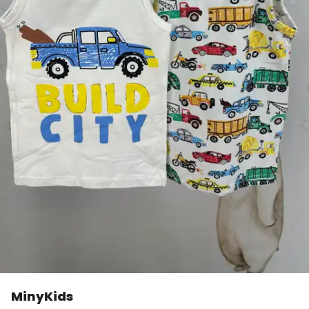
MinyKids
👀
Şu an
3 kişi
inceliyor!