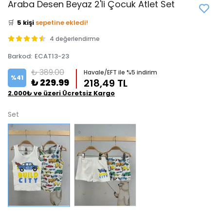
Araba Desen Beyaz 2'li Çocuk Atlet Set
⭐️
Bu ürünü
8 kişi
favoriledi!
🛒
5 kişi
sepetine ekledi!
✅
Bugün
0 adet
satıldı
4 değerlendirme
Barkod
:
ECAT13-23
₺ 389.00
Havale/EFT ile %5 indirim
%
41
₺ 229.99
218,49 TL
2.000₺ ve üzeri Ücretsiz Kargo
Set