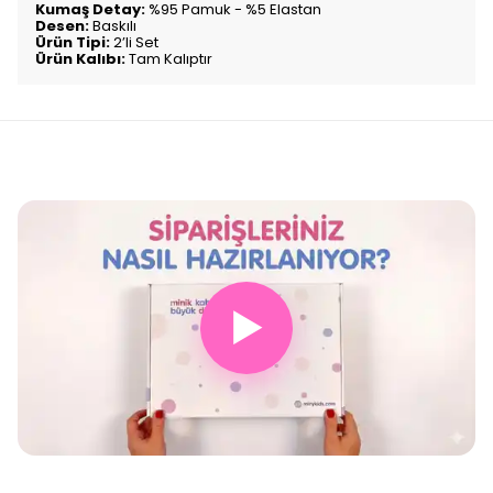
Kumaş Detay:
%95 Pamuk - %5 Elastan
Desen:
Baskılı
Ürün Tipi:
2’li Set
Ürün Kalıbı:
Tam Kalıptır
▶