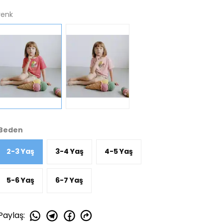
renk
Beden
2-3 Yaş
3-4 Yaş
4-5 Yaş
5-6 Yaş
6-7 Yaş
Paylaş
: