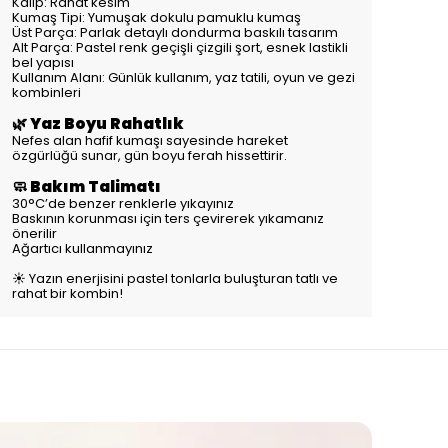
Kalıp: Rahat kesim
Kumaş Tipi: Yumuşak dokulu pamuklu kumaş
Üst Parça: Parlak detaylı dondurma baskılı tasarım
Alt Parça: Pastel renk geçişli çizgili şort, esnek lastikli
bel yapısı
Kullanım Alanı: Günlük kullanım, yaz tatili, oyun ve gezi
kombinleri
🌿 Yaz Boyu Rahatlık
Nefes alan hafif kumaşı sayesinde hareket
özgürlüğü sunar, gün boyu ferah hissettirir.
🧼 Bakım Talimatı
30°C’de benzer renklerle yıkayınız
Baskının korunması için ters çevirerek yıkamanız
önerilir
Ağartıcı kullanmayınız
☀️ Yazın enerjisini pastel tonlarla buluşturan tatlı ve
rahat bir kombin!