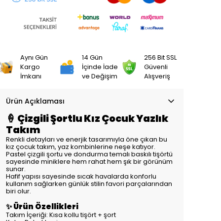
Aynı Gün
14 Gün
256 Bit SSL
Kargo
İçinde İade
Güvenli
İmkanı
ve Değişim
Alışveriş
Ürün Açıklaması
🍦 Çizgili Şortlu Kız Çocuk Yazlık
Takım
Renkli detayları ve enerjik tasarımıyla öne çıkan bu
kız çocuk takım, yaz kombinlerine neşe katıyor.
Pastel çizgili şortu ve dondurma temalı baskılı tişörtü
sayesinde miniklere hem rahat hem şık bir görünüm
sunar.
Hafif yapısı sayesinde sıcak havalarda konforlu
kullanım sağlarken günlük stilin favori parçalarından
biri olur.
✨ Ürün Özellikleri
Takım İçeriği: Kısa kollu tişört + şort