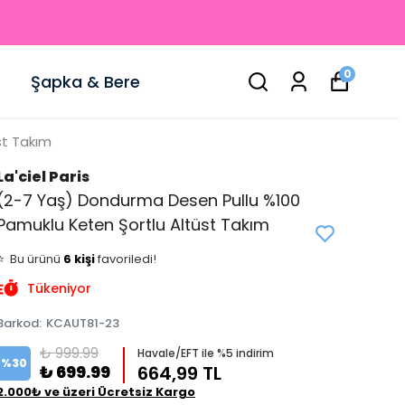
0
Şapka & Bere
st Takım
La'ciel Paris
(2-7 Yaş) Dondurma Desen Pullu %100
Pamuklu Keten Şortlu Altüst Takım
👀
Şu an
0 kişi
inceliyor!
⭐️
Bu ürünü
6 kişi
favoriledi!
🛒
5 kişi
sepetine ekledi!
Tükeniyor
✅
Bugün
3 adet
satıldı
Barkod
:
KCAUT81-23
₺ 999.99
Havale/EFT ile %5 indirim
%
30
₺ 699.99
664,99 TL
2.000₺ ve üzeri Ücretsiz Kargo