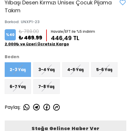
Yılbaşı Desen Kırmızı Unisex Çocuk Pijama
Takım
Barkod
:
UNXP1-23
₺ 789.00
Havale/EFT ile %5 indirim
%
40
₺ 469.99
446,49 TL
2.000₺ ve üzeri Ücretsiz Kargo
Beden
2-3 Yaş
3-4 Yaş
4-5 Yaş
5-6 Yaş
6-7 Yaş
7-8 Yaş
Paylaş
:
Stoğa Gelince Haber Ver