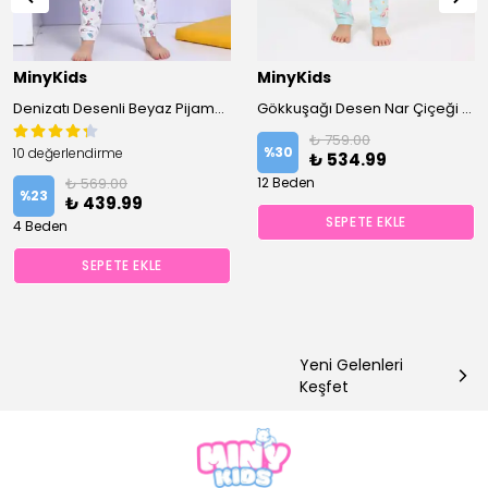
MinyKids
MinyKids
Denizatı Desenli Beyaz Pijama Takımı
Gökkuşağı Desen Nar Çiçeği Renk Kısa Kollu %100 Pamuklu Kız Çocuk Pijama Takım
₺ 759.00
%
30
10 değerlendirme
₺ 534.99
₺ 569.00
12 Beden
%
23
₺ 439.99
SEPETE EKLE
4 Beden
SEPETE EKLE
Yeni Gelenleri
Keşfet