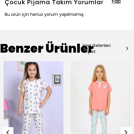
Yap
Çocuk Pijama Takım
Yorumlar
Bu ürün için henüz yorum yapılmamış.
Benzer Ürünler
Yeni Gelenleri
Keşfet