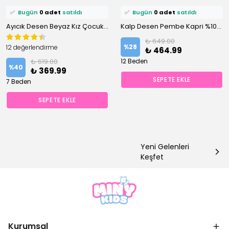
✅
Bugün
0 adet
satıldı
✅
Bugün
0 adet
satıldı
Ayıcık Desen Beyaz Kız Çocuk Pijama Takım
Kalp Desen Pembe Kapri %100 Pamuklu Kız Çocuk Pijama Takım
₺ 649.00
%
28
12 değerlendirme
₺ 464.99
₺ 619.00
12 Beden
%
40
₺ 369.99
SEPETE EKLE
7 Beden
SEPETE EKLE
Yeni Gelenleri
Keşfet
Kurumsal