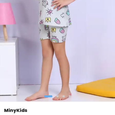
MinyKids
👀
Şu an
5 kişi
inceliyor!