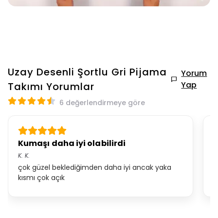
Uzay Desenli Şortlu Gri Pijama
Yorum
Yap
Takımı
Yorumlar
6 değerlendirmeye göre
Kumaşı daha iyi olabilirdi
.
K.
K.
*.
çok güzel beklediğimden daha iyi ancak yaka
g
kısmı çok açık
o