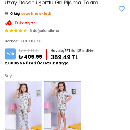
Uzay Desenli Şortlu Gri Pijama Takımı
⭐️
Bu ürünü
0 kişi
favoriledi!
🛒
0 kişi
sepetine ekledi!
✅
Bugün
0 adet
satıldı
Tükeniyor
6 değerlendirme
Barkod
:
KCPT10-56
₺ 509.00
Havale/EFT ile %5 indirim
%
19
₺ 409.99
389,49 TL
2.000₺ ve üzeri Ücretsiz Kargo
Boy