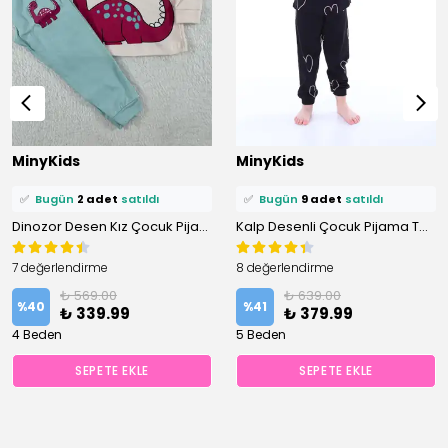
⭐️
Bu ürünü
13 kişi
favoriledi!
⭐️
Bu ürünü
20 kişi
favoriledi!
MinyKids
MinyKids
🛒
4 kişi
sepetine ekledi!
🛒
12 kişi
sepetine ekledi!
✅
Bugün
2 adet
satıldı
✅
Bugün
9 adet
satıldı
Dinozor Desen Kız Çocuk Pijama Takım
Kalp Desenli Çocuk Pijama Takımı
7 değerlendirme
8 değerlendirme
₺ 569.00
₺ 639.00
%
40
%
41
₺ 339.99
₺ 379.99
4 Beden
5 Beden
SEPETE EKLE
SEPETE EKLE