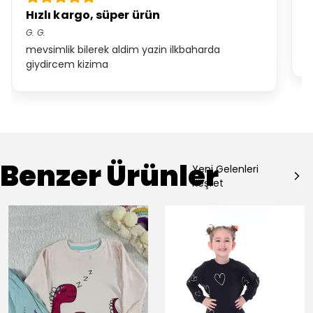
Hızlı kargo, süper ürün
Ü
G.
G.
A
mevsimlik bilerek aldim yazin ilkbaharda
G
giydircem kizima
Benzer Ürünler
Yeni Gelenleri
Keşfet