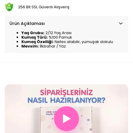
256 Bit SSL Güvenli Alışveriş
Ürün Açıklaması
Yaş Grubu:
2/12 Yaş Arası
Kumaş Türü:
%100 Pamuk
Kumaş Özelliği:
Nefes alabilir, yumuşak dokulu
Mevsim:
İlkbahar / Yaz
▶