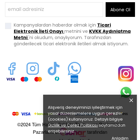
Abone Ol
Kampanyalardan haberdar olmak için
Ticari
Elektronik İleti Onayı
metnini ve
KVKK Aydınlatma
Metni
'ni okudum, onaylıyorum. Tarafınızdan
gönderilecek ticari elektronik iletileri almak istiyorum.
Alışveriş deneyiminizi iyileştirmek için
yasal düzenlemelere uygun çerezler
(cookies) kullanıyoruz. Detaylı bilgiye
©2024 Tüm Hakları Saklıdır. Tasarım ve Performans
Gizlilik ve Çerez Politikası
sayfamızdan
erişebilirsiniz.
Pazarlaması
tarafından
Anladım