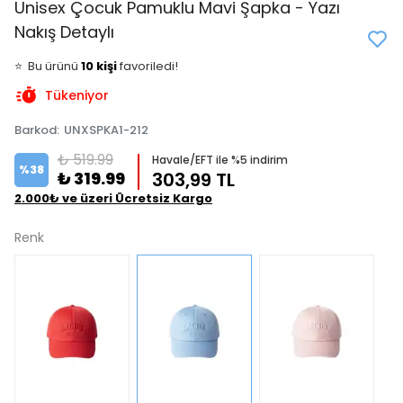
Unisex Çocuk Pamuklu Mavi Şapka - Yazı
Nakış Detaylı
👀
Şu an
0 kişi
inceliyor!
⭐️
Bu ürünü
10 kişi
favoriledi!
🛒
4 kişi
sepetine ekledi!
Tükeniyor
✅
Bugün
2 adet
satıldı
Barkod
:
UNXSPKA1-212
₺ 519.99
Havale/EFT ile %5 indirim
%
38
₺ 319.99
303,99 TL
2.000₺ ve üzeri Ücretsiz Kargo
Renk