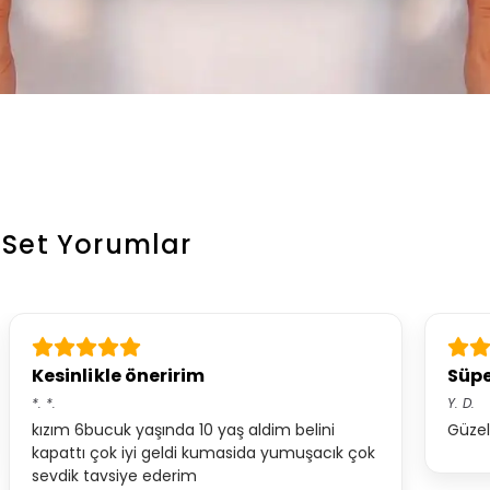
 Set
Yorumlar
Kesinlikle öneririm
Süpe
*.
*.
Y.
D.
kızım 6bucuk yaşında 10 yaş aldim belini
Güze
kapattı çok iyi geldi kumasida yumuşacık çok
sevdik tavsiye ederim