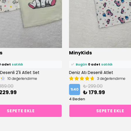
ü
0 kişi
favoriledi!
⭐️
Bu ürünü
0 kişi
favoriledi!
s
MinyKids
petine ekledi!
🛒
0 kişi
sepetine ekledi!
0 adet
satıldı
✅
Bugün
0 adet
satıldı
 Desenli 2'li Atlet Set
Deniz Atı Desenli Atlet
10 değerlendirme
3 değerlendirme
389.00
₺ 299.00
%
40
229.99
₺ 179.99
4 Beden
SEPETE EKLE
SEPETE EKLE