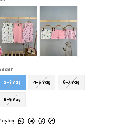
Set
Beden
2-3 Yaş
4-5 Yaş
6-7 Yaş
8-9 Yaş
Paylaş
: