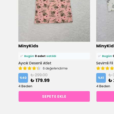
⭐️
Bu ürünü
0 kişi
favoriledi!
⭐️
Bu ürün
MinyKids
MinyKid
🛒
0 kişi
sepetine ekledi!
🛒
0 kişi
se
✅
Bugün
0 adet
satıldı
✅
Bugün
Ayıcık Desenli Atlet
Sevimli Fil
6 değerlendirme
₺ 299.00
₺ 
%
40
%
41
₺ 179.99
₺ 
4 Beden
4 Beden
SEPETE EKLE