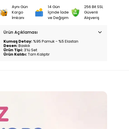
Aynı Gün
14 Gün
256 Bit SSL
Kargo
İçinde İade
Güvenli
İmkanı
ve Değişim
Alışveriş
Ürün Açıklaması
Kumaş Detay:
%95 Pamuk - %5 Elastan
Desen:
Baskılı
Ürün Tipi:
3’lü Set
Ürün Kalıbı:
Tam Kalıptır