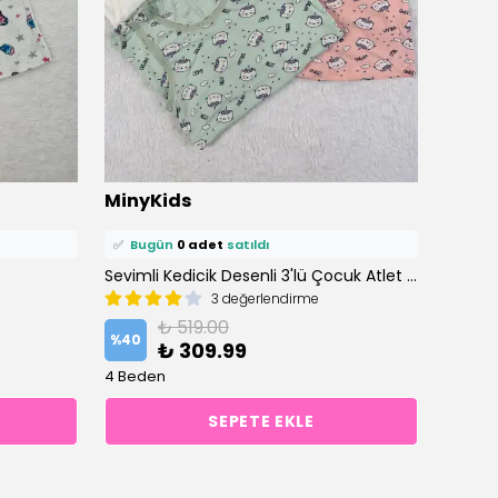
⭐️
Bu ürünü
0 kişi
favoriledi!
⭐️
Bu ü
MinyKids
Miny
🛒
0 kişi
sepetine ekledi!
🛒
0 ki
✅
Bugün
0 adet
satıldı
✅
Bu
Sevimli Kedicik Desenli 3'lü Çocuk Atlet Set
Renkli 
3 değerlendirme
₺ 519.00
%
40
%
40
₺ 309.99
4 Beden
4 Bede
SEPETE EKLE