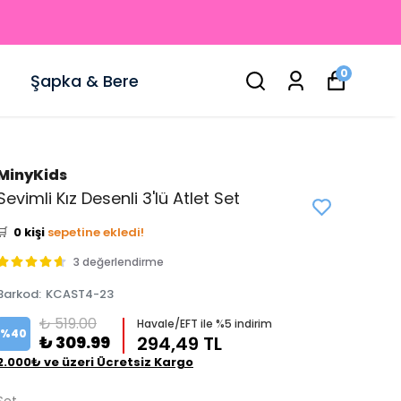
0
Şapka & Bere
MinyKids
👀
Şu an
4 kişi
inceliyor!
Sevimli Kız Desenli 3'lü Atlet Set
⭐️
Bu ürünü
0 kişi
favoriledi!
🛒
0 kişi
sepetine ekledi!
✅
Bugün
0 adet
satıldı
3 değerlendirme
Barkod
:
KCAST4-23
₺ 519.00
Havale/EFT ile %5 indirim
%
40
₺ 309.99
294,49 TL
2.000₺ ve üzeri Ücretsiz Kargo