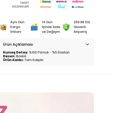
Aynı Gün
14 Gün
256 Bit SSL
Kargo
İçinde İade
Güvenli
İmkanı
ve Değişim
Alışveriş
Ürün Açıklaması
Kumaş Detay:
%100 Pamuk - %5 Elastan
Desen:
Baskılı
Ürün Kalıbı:
Tam Kalıptır