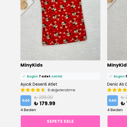
MinyKids
MinyKid
⭐️
Bu ürünü
18 kişi
favoriledi!
⭐️
Bu ürün
Ayıcık Desenli Atlet
🛒
13 kişi
sepetine ekledi!
Deniz Atı 
🛒
12 kişi
s
8 değerlendirme
✅
Bugün
7 adet
satıldı
✅
Bugün
₺ 299.00
₺ 
%
40
%
40
₺ 179.99
₺ 
4 Beden
4 Beden
SEPETE EKLE