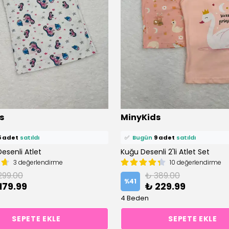
s
MinyKids
ü
18 kişi
favoriledi!
⭐️
Bu ürünü
17 kişi
favoriledi!
Desenli Atlet
epetine ekledi!
Kuğu Desenli 2'li Atlet Set
🛒
15 kişi
sepetine ekledi!
3 değerlendirme
10 değerlendirme
5 adet
satıldı
✅
Bugün
9 adet
satıldı
299.00
₺ 389.00
%
41
179.99
₺ 229.99
4 Beden
SEPETE EKLE
SEPETE EKLE