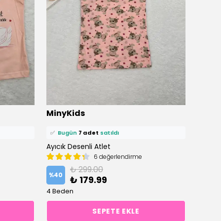
MinyKids
Miny
⭐️
Bu ürünü
18 kişi
favoriledi!
⭐️
Bu ü
Ayıcık Desenli Atlet
🛒
13 kişi
sepetine ekledi!
Kalp De
🛒
7 ki
6 değerlendirme
✅
Bugün
7 adet
satıldı
✅
Bu
₺ 299.00
%
40
%
40
₺ 179.99
4 Beden
4 Bede
SEPETE EKLE