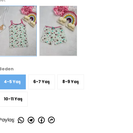
Set
Beden
4-5 Yaş
6-7 Yaş
8-9 Yaş
10-11 Yaş
Paylaş
: