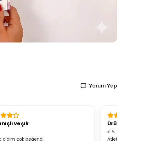
Yorum Yap
nışlı ve şık
Ürün şahan
S.
H.
a aldım çok beğendi
Atletler harika