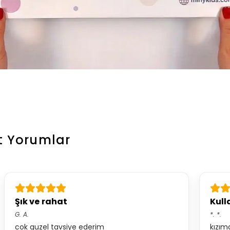
t
Yorumlar
Şık ve rahat
Kulla
G.
A.
*.
*.
cok guzel tavsiye ederim
kızım