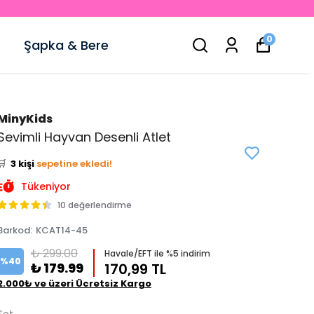
0
Şapka & Bere
👀
Şu an
4 kişi
inceliyor!
MinyKids
⭐️
Bu ürünü
11 kişi
favoriledi!
Sevimli Hayvan Desenli Atlet
🛒
3 kişi
sepetine ekledi!
✅
Bugün
2 adet
satıldı
Tükeniyor
10 değerlendirme
Barkod
:
KCAT14-45
₺ 299.00
Havale/EFT ile %5 indirim
%
40
₺ 179.99
170,99 TL
2.000₺ ve üzeri Ücretsiz Kargo