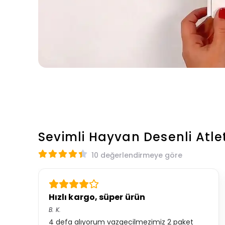
Sevimli Hayvan Desenli Atle
10 değerlendirmeye göre
Hızlı kargo, süper ürün
B.
K.
4 defa alıyorum vazgecilmezimiz 2 paket