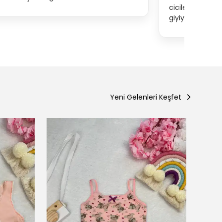
ciciler o kadar d
giyiyor
Yeni Gelenleri Keşfet