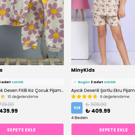
ü
13 kişi
favoriledi!
⭐️
Bu ürünü
6 kişi
favoriledi!
s
MinyKids
petine ekledi!
🛒
5 kişi
sepetine ekledi!
5 adet
satıldı
✅
Bugün
2 adet
satıldı
Krem Çiçek Desen Fitilli Kız Çocuk Pijama Takım
Ayıcık Desenli Şortlu Ekru Pija
10 değerlendirme
6 değerlendirme
729.00
₺ 509.00
%
19
439.99
₺ 409.99
4 Beden
SEPETE EKLE
SEPETE EKLE