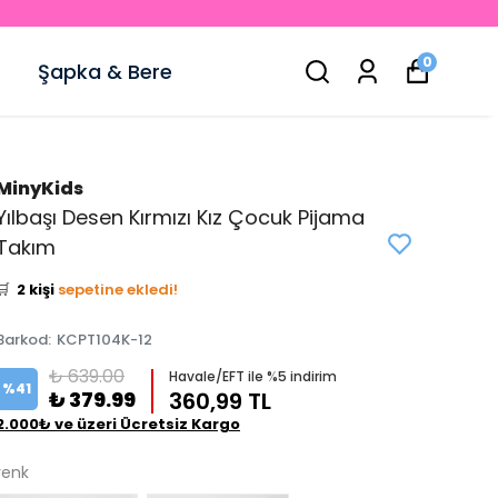
0
Şapka & Bere
MinyKids
Yılbaşı Desen Kırmızı Kız Çocuk Pijama
👀
Şu an
0 kişi
inceliyor!
Takım
⭐️
Bu ürünü
3 kişi
favoriledi!
🛒
2 kişi
sepetine ekledi!
✅
Bugün
0 adet
satıldı
Barkod
:
KCPT104K-12
₺ 639.00
Havale/EFT ile %5 indirim
%
41
₺ 379.99
360,99 TL
2.000₺ ve üzeri Ücretsiz Kargo
renk