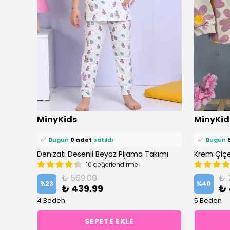
⭐️
Bu ürünü
3 kişi
favoriledi!
⭐️
Bu ürün
MinyKids
MinyKid
🛒
2 kişi
sepetine ekledi!
🛒
8 kişi
se
✅
Bugün
0 adet
satıldı
✅
Bugün
(3-10 Yaş) Tavşan Desen Lila Önden Düğmeli Şortlu Kız Çocuk Pijama Takım
Denizatı Desenli Beyaz Pijama Takımı
10 değerlendirme
₺ 569.00
₺ 
%
23
%
40
₺ 439.99
₺ 
4 Beden
5 Beden
SEPETE EKLE