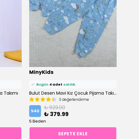
⭐️
Bu ürünü
9 kişi
favoriledi!
⭐️
Bu ü
MinyKids
Miny
🛒
6 kişi
sepetine ekledi!
🛒
6 ki
✅
Bugün
4 adet
satıldı
✅
Bu
ma Takımı
Bulut Desen Mavi Kız Çocuk Pijama Takım
3 değerlendirme
₺ 629.00
%
40
%
40
₺ 379.99
5 Beden
5 Bede
SEPETE EKLE