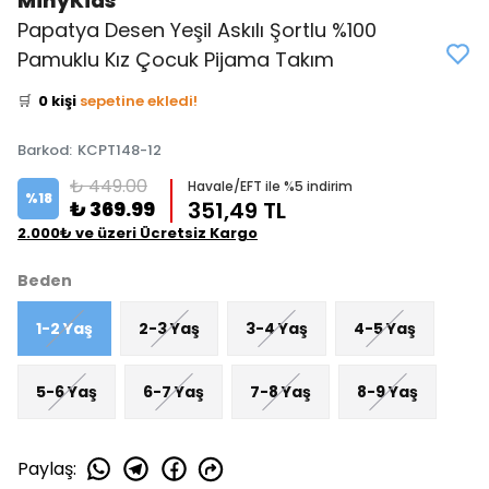
MinyKids
Papatya Desen Yeşil Askılı Şortlu %100
👀
Şu an
5 kişi
inceliyor!
Pamuklu Kız Çocuk Pijama Takım
⭐️
Bu ürünü
0 kişi
favoriledi!
🛒
0 kişi
sepetine ekledi!
✅
Bugün
0 adet
satıldı
Barkod
:
KCPT148-12
₺ 449.00
Havale/EFT ile %5 indirim
%
18
₺ 369.99
351,49 TL
2.000₺ ve üzeri Ücretsiz Kargo
Beden
1-2 Yaş
2-3 Yaş
3-4 Yaş
4-5 Yaş
5-6 Yaş
6-7 Yaş
7-8 Yaş
8-9 Yaş
Paylaş
: