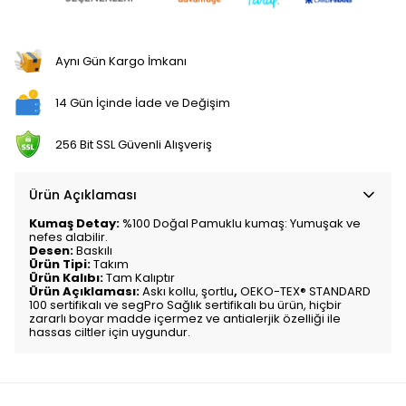
Aynı Gün Kargo İmkanı
14 Gün İçinde İade ve Değişim
256 Bit SSL Güvenli Alışveriş
Ürün Açıklaması
Kumaş Detay:
%100 Doğal Pamuklu kumaş: Yumuşak ve
nefes alabilir.
Desen:
Baskılı
Ürün Tipi:
Takım
Ürün Kalıbı:
Tam Kalıptır
Ürün Açıklaması:
Askı kollu,
şortlu
,
OEKO-TEX® STANDARD
100 sertifikalı ve segPro Sağlık sertifikalı bu ürün, hiçbir
zararlı boyar madde içermez ve antialerjik özelliği ile
hassas ciltler için uygundur.