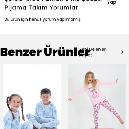
Yap
Pijama Takım
Yorumlar
Bu ürün için henüz yorum yapılmamış.
Benzer Ürünler
Yeni Gelenleri
Keşfet