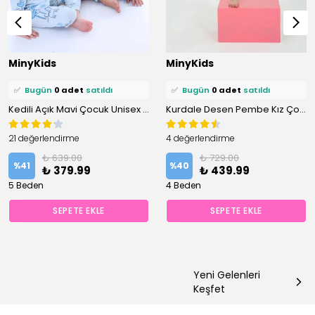
⭐️
Bu ürünü
0 kişi
favoriledi!
⭐️
Bu ürünü
0 kişi
favoriledi!
MinyKids
MinyKids
🛒
0 kişi
sepetine ekledi!
🛒
0 kişi
sepetine ekledi!
✅
Bugün
0 adet
satıldı
✅
Bugün
0 adet
satıldı
Kedili Açık Mavi Çocuk Unisex Pijama Takımı
Kurdale Desen Pembe Kız Çocuk Pijama Takım
21 değerlendirme
4 değerlendirme
₺ 639.00
₺ 729.00
%
41
%
40
₺ 379.99
₺ 439.99
5 Beden
4 Beden
SEPETE EKLE
SEPETE EKLE
Yeni Gelenleri
Keşfet