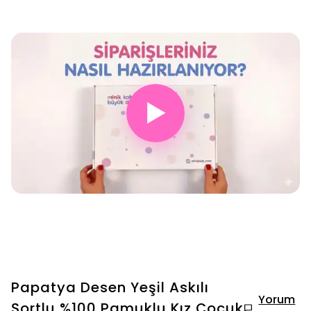
▶
Papatya Desen Yeşil Askılı
Yorum
Şortlu %100 Pamuklu Kız Çocuk