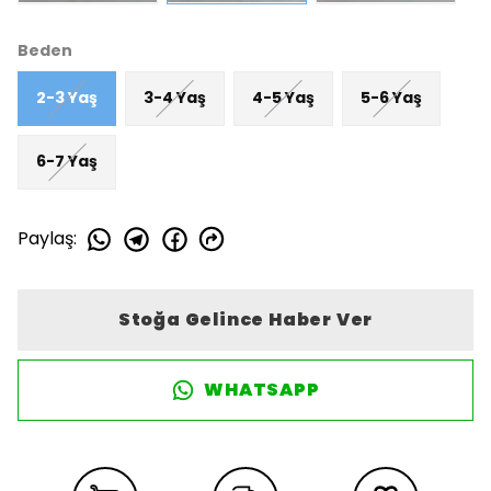
Beden
2-3 Yaş
3-4 Yaş
4-5 Yaş
5-6 Yaş
6-7 Yaş
Paylaş
:
Stoğa Gelince Haber Ver
WHATSAPP