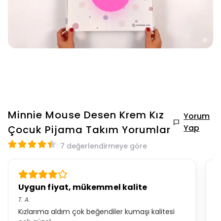
Minnie Mouse Desen Krem Kız
Yorum
Yap
Çocuk Pijama Takım
Yorumlar
7 değerlendirmeye göre
Uygun fiyat, mükemmel kalite
F
T.
A.
*.
Kızlarıma aldım çok beğendiler kumaşı kalitesi
k