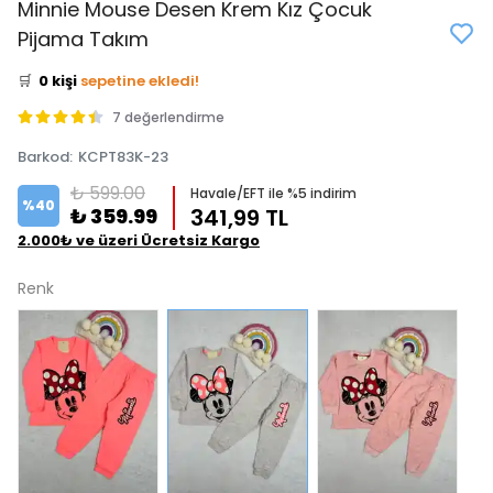
Minnie Mouse Desen Krem Kız Çocuk
👀
Şu an
3 kişi
inceliyor!
Pijama Takım
⭐️
Bu ürünü
1 kişi
favoriledi!
🛒
0 kişi
sepetine ekledi!
✅
Bugün
0 adet
satıldı
7 değerlendirme
Barkod
:
KCPT83K-23
₺ 599.00
Havale/EFT ile %5 indirim
%
40
₺ 359.99
341,99 TL
2.000₺ ve üzeri Ücretsiz Kargo
Renk