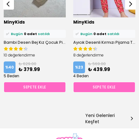
⭐️
Bu ürünü
0 kişi
favoriledi!
⭐️
Bu ürünü
1 kişi
favoriledi!
MinyKids
MinyKids
🛒
0 kişi
sepetine ekledi!
🛒
0 kişi
sepetine ekledi!
✅
Bugün
0 adet
satıldı
✅
Bugün
0 adet
satıldı
Bambi Desen Bej Kız Çocuk Pijama Takım
Ayıcık Desenli Kırmızı Pijama Takımı
10 değerlendirme
8 değerlendirme
₺ 629.00
₺ 569.00
%
40
%
23
₺ 379.99
₺ 439.99
5 Beden
4 Beden
SEPETE EKLE
SEPETE EKLE
Yeni Gelenleri
Keşfet