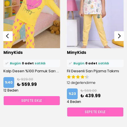
⭐️
Bu ürünü
0 kişi
favoriledi!
⭐️
Bu ürünü
0 kişi
favoriledi!
MinyKids
MinyKids
🛒
0 kişi
sepetine ekledi!
🛒
0 kişi
sepetine ekledi!
✅
Bugün
0 adet
satıldı
✅
Bugün
0 adet
satıldı
Kalp Desen %100 Pamuk Sarı Kız Çocuk Pijama Takım
Fil Desenli Sarı Pijama Takımı
₺ 929.00
%
40
12 değerlendirme
₺ 559.99
12 Beden
₺ 569.00
%
23
₺ 439.99
SEPETE EKLE
4 Beden
SEPETE EKLE