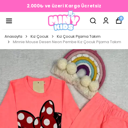
2.000₺ ve üzeri Kargo Ücretsiz
0
Anasayfa
Kız Çocuk
Kız Çocuk Pijama Takım
Minnie Mouse Desen Neon Pembe Kız Çocuk Pijama Takım