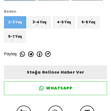
Beden
2-3 Yaş
3-4 Yaş
4-5 Yaş
5-6 Yaş
6-7 Yaş
Paylaş
:
Stoğa Gelince Haber Ver
WHATSAPP