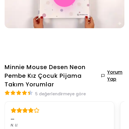
Minnie Mouse Desen Neon
Yorum
Pembe Kız Çocuk Pijama
Yap
Takım
Yorumlar
5 değerlendirmeye göre
…
G
N.
U.
A