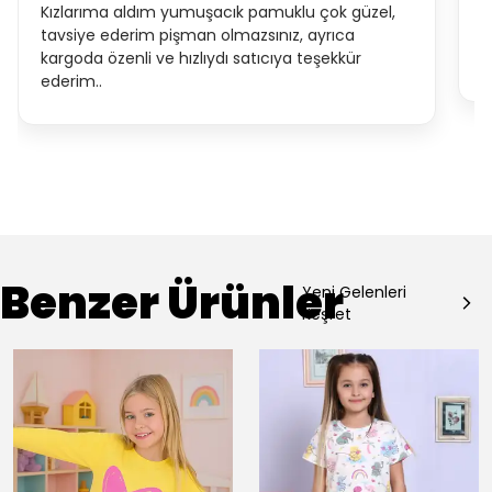
Kızlarıma aldım yumuşacık pamuklu çok güzel,
t
tavsiye ederim pişman olmazsınız, ayrıca
k
kargoda özenli ve hızlıydı satıcıya teşekkür
e
ederim..
Benzer Ürünler
Yeni Gelenleri
Keşfet