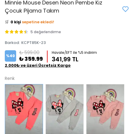
Minnie Mouse Desen Neon Pembe Kız
👀
Şu an
2 kişi
inceliyor!
Çocuk Pijama Takım
⭐️
Bu ürünü
0 kişi
favoriledi!
🛒
0 kişi
sepetine ekledi!
✅
Bugün
0 adet
satıldı
5 değerlendirme
Barkod
:
KCPT85K-23
₺ 599.00
Havale/EFT ile %5 indirim
%
40
₺ 359.99
341,99 TL
2.000₺ ve üzeri Ücretsiz Kargo
Renk