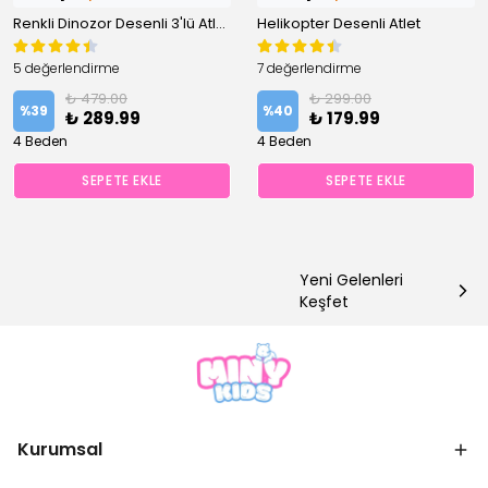
✅
Bugün
0 adet
satıldı
Renkli Dinozor Desenli 3'lü Atlet Set
Helikopter Desenli Atlet
✅
Bugün
1 adet
satıldı
5 değerlendirme
7 değerlendirme
₺ 479.00
₺ 299.00
%
39
%
40
₺ 289.99
₺ 179.99
4 Beden
4 Beden
SEPETE EKLE
SEPETE EKLE
Yeni Gelenleri
Keşfet
Kurumsal