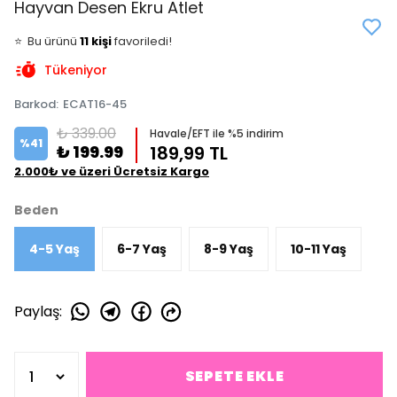
Hayvan Desen Ekru Atlet
👀
Şu an
4 kişi
inceliyor!
⭐️
Bu ürünü
11 kişi
favoriledi!
🛒
7 kişi
sepetine ekledi!
Tükeniyor
✅
Bugün
2 adet
satıldı
Barkod
:
ECAT16-45
₺ 339.00
Havale/EFT ile %5 indirim
%
41
₺ 199.99
189,99 TL
2.000₺ ve üzeri Ücretsiz Kargo
Beden
4-5 Yaş
6-7 Yaş
8-9 Yaş
10-11 Yaş
Paylaş
:
SEPETE EKLE