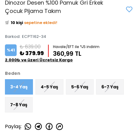
Dinozor Desen %100 Pamuk Gri Erkek
👀
Şu an
5 kişi
inceliyor!
Çocuk Pijama Takım
⭐️
Bu ürünü
13 kişi
favoriledi!
🛒
10 kişi
sepetine ekledi!
✅
Bugün
6 adet
satıldı
Barkod
:
ECPT162-34
₺ 639.00
Havale/EFT ile %5 indirim
%
41
₺ 379.99
360,99 TL
2.000₺ ve üzeri Ücretsiz Kargo
Beden
3-4 Yaş
4-5 Yaş
5-6 Yaş
6-7 Yaş
7-8 Yaş
Paylaş
: