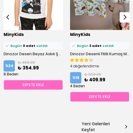
⭐️
Bu ürünü
10 kişi
favoriledi!
⭐️
Bu ürünü
8 kişi
favoriledi!
MinyKids
MinyKids
🛒
3 kişi
sepetine ekledi!
🛒
7 kişi
sepetine ekledi!
✅
Bugün
0 adet
satıldı
✅
Bugün
3 adet
satıldı
Dinozor Desen Beyaz Askılı Şortlu %100 Pamuklu Erkek Çocuk Pijama Takım
Dinozor Desenli Fitilli Kumaş Mavi Şortlu Pijama Takımı
₺ 469.00
%
24
4 değerlendirme
₺ 354.99
8 Beden
₺ 509.00
%
19
₺ 409.99
SEPETE EKLE
4 Beden
SEPETE EKLE
Yeni Gelenleri
Keşfet